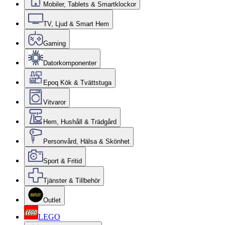
Mobiler, Tablets & Smartklockor
TV, Ljud & Smart Hem
Gaming
Datorkomponenter
Epoq Kök & Tvättstuga
Vitvaror
Hem, Hushåll & Trädgård
Personvård, Hälsa & Skönhet
Sport & Fritid
Tjänster & Tillbehör
Outlet
LEGO