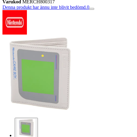
Varukod
MERCH800317
Denna produkt har ännu inte blivit bedömd.
0