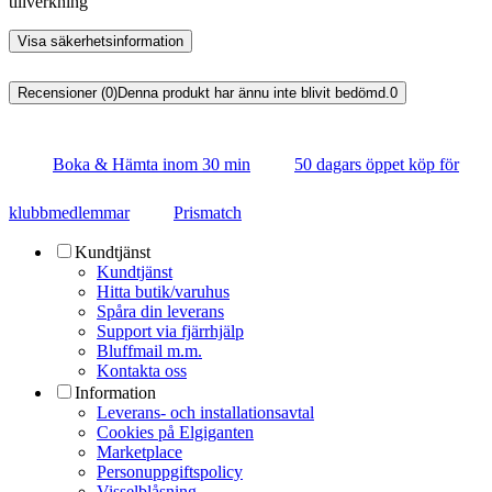
tillverkning
Visa säkerhetsinformation
Recensioner (0)
Denna produkt har ännu inte blivit bedömd.
0
Boka & Hämta inom 30 min
50 dagars öppet köp för
klubbmedlemmar
Prismatch
Kundtjänst
Kundtjänst
Hitta butik/varuhus
Spåra din leverans
Support via fjärrhjälp
Bluffmail m.m.
Kontakta oss
Information
Leverans- och installationsavtal
Cookies på Elgiganten
Marketplace
Personuppgiftspolicy
Visselblåsning