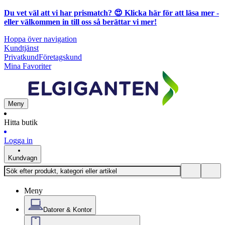
Du vet väl att vi har prismatch? 😍
Klicka här för att läsa mer
-
eller välkommen in till oss så berättar vi mer!
Hoppa över navigation
Kundtjänst
Privatkund
Företagskund
Mina Favoriter
Meny
Hitta butik
Logga in
Kundvagn
Meny
Datorer & Kontor