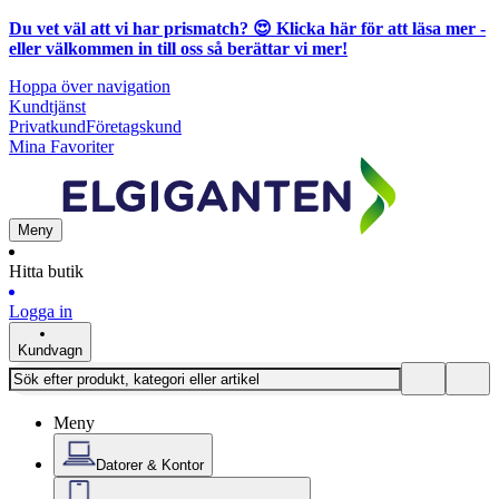
Du vet väl att vi har prismatch? 😍
Klicka här för att läsa mer
-
eller välkommen in till oss så berättar vi mer!
Hoppa över navigation
Kundtjänst
Privatkund
Företagskund
Mina Favoriter
Meny
Hitta butik
Logga in
Kundvagn
Meny
Datorer & Kontor