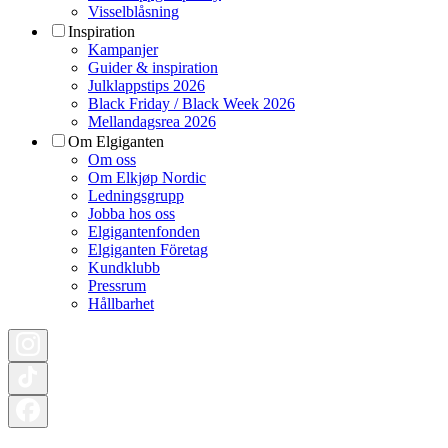
Visselblåsning
Inspiration
Kampanjer
Guider & inspiration
Julklappstips 2026
Black Friday / Black Week 2026
Mellandagsrea 2026
Om Elgiganten
Om oss
Om Elkjøp Nordic
Ledningsgrupp
Jobba hos oss
Elgigantenfonden
Elgiganten Företag
Kundklubb
Pressrum
Hållbarhet