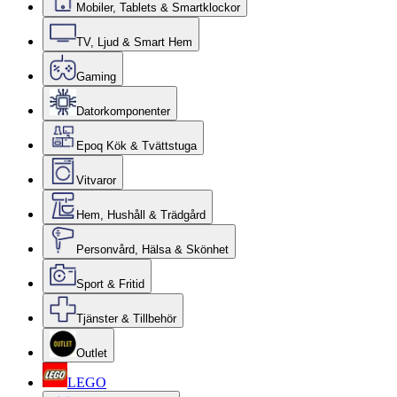
Mobiler, Tablets & Smartklockor
TV, Ljud & Smart Hem
Gaming
Datorkomponenter
Epoq Kök & Tvättstuga
Vitvaror
Hem, Hushåll & Trädgård
Personvård, Hälsa & Skönhet
Sport & Fritid
Tjänster & Tillbehör
Outlet
LEGO