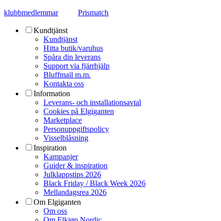
klubbmedlemmar
Prismatch
Kundtjänst
Kundtjänst
Hitta butik/varuhus
Spåra din leverans
Support via fjärrhjälp
Bluffmail m.m.
Kontakta oss
Information
Leverans- och installationsavtal
Cookies på Elgiganten
Marketplace
Personuppgiftspolicy
Visselblåsning
Inspiration
Kampanjer
Guider & inspiration
Julklappstips 2026
Black Friday / Black Week 2026
Mellandagsrea 2026
Om Elgiganten
Om oss
Om Elkjøp Nordic