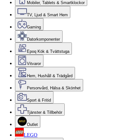
Mobiler, Tablets & Smartklockor
TV, Ljud & Smart Hem
Gaming
Datorkomponenter
Epoq Kök & Tvättstuga
Vitvaror
Hem, Hushåll & Trädgård
Personvård, Hälsa & Skönhet
Sport & Fritid
Tjänster & Tillbehör
Outlet
LEGO