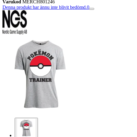
Varukod
MERCH801246
Denna produkt har ännu inte blivit bedömd.
0