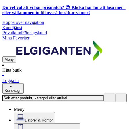
Du vet väl att vi har prismatch? 😍
Klicka här för att läsa mer
-
eller välkommen in till oss så berättar vi mer!
Hoppa över navigation
Kundtjänst
Privatkund
Företagskund
Mina Favoriter
Meny
Hitta butik
Logga in
Kundvagn
Meny
Datorer & Kontor