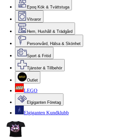
Epoq Kök & Tvättstuga
Vitvaror
Hem, Hushåll & Trädgård
Personvård, Hälsa & Skönhet
Sport & Fritid
Tjänster & Tillbehör
Outlet
LEGO
Elgiganten Företag
Elgiganten Kundklubb