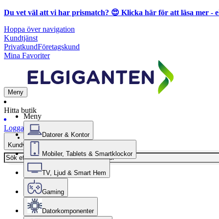
Du vet väl att vi har prismatch? 😍
Klicka här för att läsa mer
- e
Hoppa över navigation
Kundtjänst
Privatkund
Företagskund
Mina Favoriter
Meny
Hitta butik
Meny
Logga in
Datorer & Kontor
Kundvagn
Mobiler, Tablets & Smartklockor
TV, Ljud & Smart Hem
Gaming
Datorkomponenter