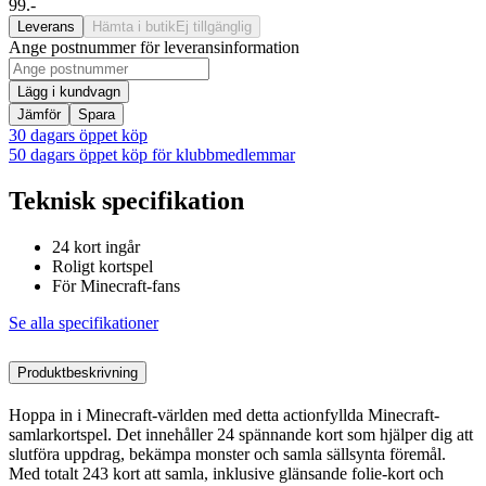
99.-
Leverans
Hämta i butik
Ej tillgänglig
Ange postnummer för leveransinformation
Lägg i kundvagn
Jämför
Spara
30 dagars öppet köp
50 dagars öppet köp för klubbmedlemmar
Teknisk specifikation
24 kort ingår
Roligt kortspel
För Minecraft-fans
Se alla specifikationer
Produktbeskrivning
Hoppa in i Minecraft-världen med detta actionfyllda Minecraft-
samlarkortspel. Det innehåller 24 spännande kort som hjälper dig att
slutföra uppdrag, bekämpa monster och samla sällsynta föremål.
Med totalt 243 kort att samla, inklusive glänsande folie-kort och