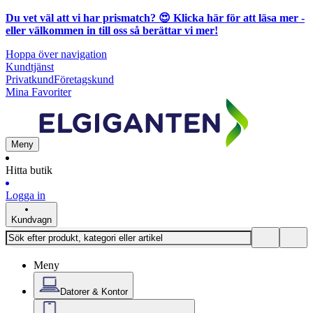
Du vet väl att vi har prismatch? 😍
Klicka här för att läsa mer
-
eller välkommen in till oss så berättar vi mer!
Hoppa över navigation
Kundtjänst
Privatkund
Företagskund
Mina Favoriter
Meny
Hitta butik
Logga in
Kundvagn
Meny
Datorer & Kontor