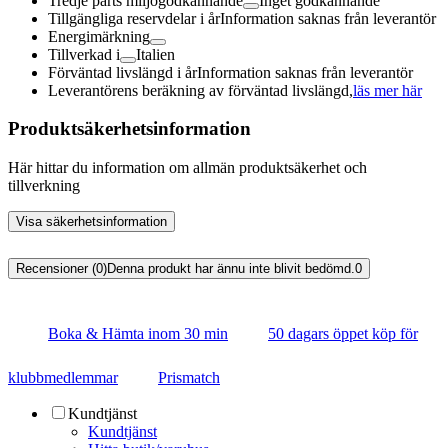
Tredje parts miljögodkännande
Inget godkännande
Tillgängliga reservdelar i år
Information saknas från leverantör
Energimärkning
Tillverkad i
Italien
Förväntad livslängd i år
Information saknas från leverantör
Leverantörens beräkning av förväntad livslängd,
läs mer här
Produktsäkerhetsinformation
Här hittar du information om allmän produktsäkerhet och
tillverkning
Visa säkerhetsinformation
Recensioner (0)
Denna produkt har ännu inte blivit bedömd.
0
Boka & Hämta inom 30 min
50 dagars öppet köp för
klubbmedlemmar
Prismatch
Kundtjänst
Kundtjänst