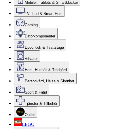
Mobiler, Tablets & Smartklockor
TV, Ljud & Smart Hem
Gaming
Datorkomponenter
Epoq Kök & Tvättstuga
Vitvaror
Hem, Hushåll & Trädgård
Personvård, Hälsa & Skönhet
Sport & Fritid
Tjänster & Tillbehör
Outlet
LEGO