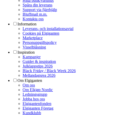
Hitta butik/varuhus
Spåra din leverans
Support via fjärrhjälp
Bluffmail m.m.
Kontakta oss
Information
Leverans- och installationsavtal
Cookies på Elgiganten
Marketplace
Personuppgiftspolicy
Visselblåsning
Inspiration
Kampanjer
Guider & inspiration
Julklappstips 2026
Black Friday / Black Week 2026
Mellandagsrea 2026
Om Elgiganten
Om oss
Om Elkjøp Nordic
Ledningsgrupp
Jobba hos oss
Elgigantenfonden
Elgiganten Företag
Kundklubb