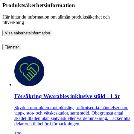
Produktsäkerhetsinformation
Här hittar du information om allmän produktsäkerhet och
tillverkning
Visa säkerhetsinformation
Tjänster
Försäkring Wearables inklusive stöld - 1 år
Skydda produkten mot plötsliga, oförutsedda, händelser som
tapp-, stöt- och vätskeskador, samt stöld. Obegränsat antal
skadetillfällen utan självrisk eller värdeminskning. Täcker alla
delar och tillbehör i förpackningen.
599.-