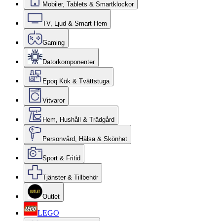
Mobiler, Tablets & Smartklockor
TV, Ljud & Smart Hem
Gaming
Datorkomponenter
Epoq Kök & Tvättstuga
Vitvaror
Hem, Hushåll & Trädgård
Personvård, Hälsa & Skönhet
Sport & Fritid
Tjänster & Tillbehör
Outlet
LEGO