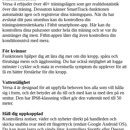
Versa 4 erbjuder över 40+ träningslägen som ger realtidsstatistik
över din träning. Dessutom känner SmartTrack-funktionen
automatiskt igen och registrerar dina träningspass. När du har
avslutat ditt pass utomhus kan du kontrollera din
träningsintensitetskarta i Fitbit smartphone-app. Här kan du
kontrollera dina pulszoner under hela din träning och se var du
anstränger dig mest. Fitbit-appen låter dig även kontrollera din
konditionsnivå med mera.
För kvinnor
Funktionen hjälper dig att lära dig mer om din kropp, spåra och
förutsäga mens och ägglossning. Du har också möjlighet att logga
mönster i cykler och mata in eventuella symptom du upplever för att
få en bättre förståelse för din kropp.
Vattentålighet
Versa 4 är designad för att uppfylla behoven hos alla som vill hålla
sig i form, och det betyder att du till och med kan ta med den på en
smitur. Den har IP68-klassning vilket gör den vattentät ned till 50
meter.
Håll dig uppkopplad
Kontrollera notiser, väder och nyheter direkt på handleden och
skicka snabba svar med ett fingertryck (endast Google Android OS).
Du kan även lagra och sända låtar, kontrollera Spotify eller Deezer