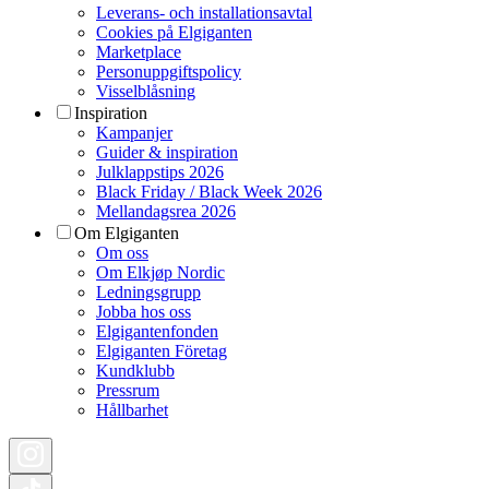
Leverans- och installationsavtal
Cookies på Elgiganten
Marketplace
Personuppgiftspolicy
Visselblåsning
Inspiration
Kampanjer
Guider & inspiration
Julklappstips 2026
Black Friday / Black Week 2026
Mellandagsrea 2026
Om Elgiganten
Om oss
Om Elkjøp Nordic
Ledningsgrupp
Jobba hos oss
Elgigantenfonden
Elgiganten Företag
Kundklubb
Pressrum
Hållbarhet