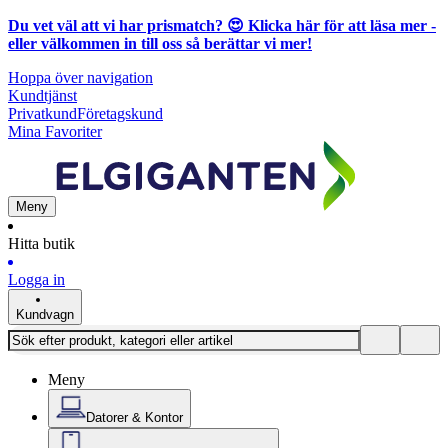
Du vet väl att vi har prismatch? 😍
Klicka här för att läsa mer
-
eller välkommen in till oss så berättar vi mer!
Hoppa över navigation
Kundtjänst
Privatkund
Företagskund
Mina Favoriter
Meny
Hitta butik
Logga in
Kundvagn
Meny
Datorer & Kontor