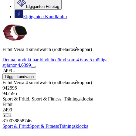
Elgiganten Företag
Elgiganten Kundklubb
Fitbit Versa 4 smartwatch (rödbeta/rosékoppar)
Denna produkt har blivit bedömd som 4.6 av 5 möjliga
stjärnor.
4.6
399
2499.-
Lägg i kundvagn
Fitbit Versa 4 smartwatch (rödbeta/rosékoppar)
942595
942595
Sport & Fritid, Sport & Fitness, Träningsklocka
Fitbit
2499
SEK
810038858746
Sport & Fritid
Sport & Fitness
Träningsklocka