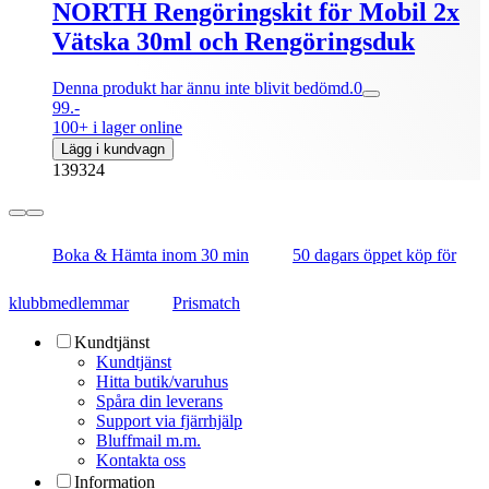
NORTH Rengöringskit för Mobil 2x
Vätska 30ml och Rengöringsduk
Denna produkt har ännu inte blivit bedömd.
0
99.-
100+ i lager online
Lägg i kundvagn
139324
Boka & Hämta inom 30 min
50 dagars öppet köp för
klubbmedlemmar
Prismatch
Kundtjänst
Kundtjänst
Hitta butik/varuhus
Spåra din leverans
Support via fjärrhjälp
Bluffmail m.m.
Kontakta oss
Information