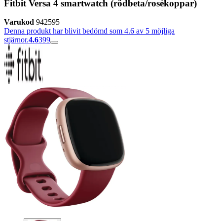
Fitbit Versa 4 smartwatch (rödbeta/rosékoppar)
Varukod
942595
Denna produkt har blivit bedömd som 4.6 av 5 möjliga
stjärnor.
4.6
399