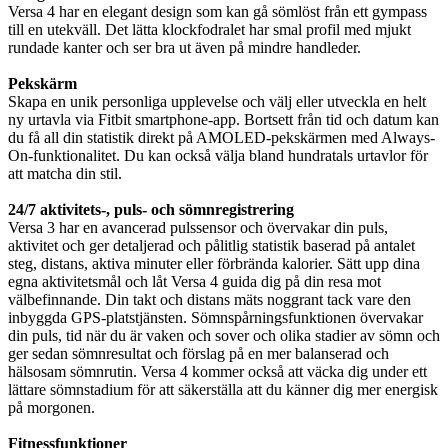
Versa 4 har en elegant design som kan gå sömlöst från ett gympass
till en utekväll. Det lätta klockfodralet har smal profil med mjukt
rundade kanter och ser bra ut även på mindre handleder.
Pekskärm
Skapa en unik personliga upplevelse och välj eller utveckla en helt
ny urtavla via Fitbit smartphone-app. Bortsett från tid och datum kan
du få all din statistik direkt på AMOLED-pekskärmen med Always-
On-funktionalitet. Du kan också välja bland hundratals urtavlor för
att matcha din stil.
24/7 aktivitets-, puls- och sömnregistrering
Versa 3 har en avancerad pulssensor och övervakar din puls,
aktivitet och ger detaljerad och pålitlig statistik baserad på antalet
steg, distans, aktiva minuter eller förbrända kalorier. Sätt upp dina
egna aktivitetsmål och låt Versa 4 guida dig på din resa mot
välbefinnande. Din takt och distans mäts noggrant tack vare den
inbyggda GPS-platstjänsten. Sömnspårningsfunktionen övervakar
din puls, tid när du är vaken och sover och olika stadier av sömn och
ger sedan sömnresultat och förslag på en mer balanserad och
hälsosam sömnrutin. Versa 4 kommer också att väcka dig under ett
lättare sömnstadium för att säkerställa att du känner dig mer energisk
på morgonen.
Fitnessfunktioner