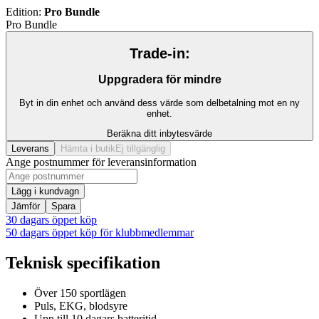
Edition
:
Pro Bundle
Pro Bundle
Trade-in:
Uppgradera för mindre
Byt in din enhet och använd dess värde som delbetalning mot en ny
enhet.
Beräkna ditt inbytesvärde
Leverans
Hämta i butik
Ej tillgänglig
Ange postnummer för leveransinformation
Lägg i kundvagn
Jämför
Spara
30 dagars öppet köp
50 dagars öppet köp för klubbmedlemmar
Teknisk specifikation
Över 150 sportlägen
Puls, EKG, blodsyre
Upp till 10 dagars batteritid