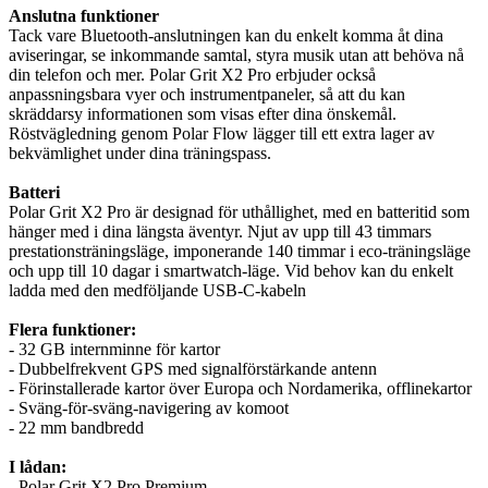
Anslutna funktioner
Tack vare Bluetooth-anslutningen kan du enkelt komma åt dina
aviseringar, se inkommande samtal, styra musik utan att behöva nå
din telefon och mer. Polar Grit X2 Pro erbjuder också
anpassningsbara vyer och instrumentpaneler, så att du kan
skräddarsy informationen som visas efter dina önskemål.
Röstvägledning genom Polar Flow lägger till ett extra lager av
bekvämlighet under dina träningspass.
Batteri
Polar Grit X2 Pro är designad för uthållighet, med en batteritid som
hänger med i dina längsta äventyr. Njut av upp till 43 timmars
prestationsträningsläge, imponerande 140 timmar i eco-träningsläge
och upp till 10 dagar i smartwatch-läge. Vid behov kan du enkelt
ladda med den medföljande USB-C-kabeln
Flera funktioner:
- 32 GB internminne för kartor
- Dubbelfrekvent GPS med signalförstärkande antenn
- Förinstallerade kartor över Europa och Nordamerika, offlinekartor
- Sväng-för-sväng-navigering av komoot
- 22 mm bandbredd
I lådan:
- Polar Grit X2 Pro Premium