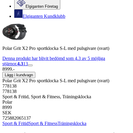
Elgiganten Företag
Elgiganten Kundklubb
Polar Grit X2 Pro sportklocka S-L med pulsgivare (svart)
Denna produkt har blivit bedömd som 4.3 av 5 möjliga
stjärnor.
4.3
13
8999.-
Lägg i kundvagn
Polar Grit X2 Pro sportklocka S-L med pulsgivare (svart)
778138
778138
Sport & Fritid, Sport & Fitness, Träningsklocka
Polar
8999
SEK
725882065137
Sport & Fritid
Sport & Fitness
Träningsklocka