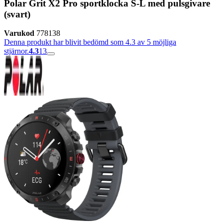
Polar Grit X2 Pro sportklocka S-L med pulsgivare
(svart)
Varukod
778138
Denna produkt har blivit bedömd som 4.3 av 5 möjliga
stjärnor.
4.3
13