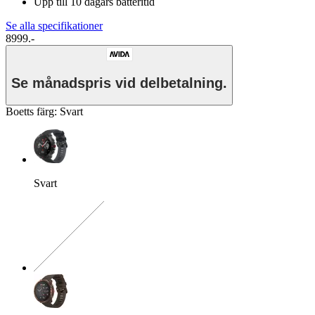
Upp till 10 dagars batteritid
Se alla specifikationer
8999.-
Se månadspris vid delbetalning.
Boetts färg
:
Svart
Svart
Exakt kombination saknas