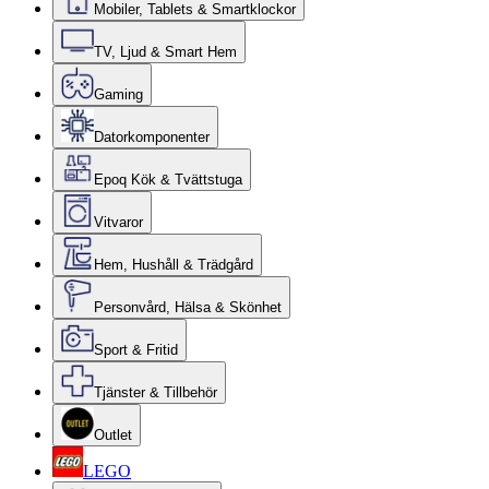
Mobiler, Tablets & Smartklockor
TV, Ljud & Smart Hem
Gaming
Datorkomponenter
Epoq Kök & Tvättstuga
Vitvaror
Hem, Hushåll & Trädgård
Personvård, Hälsa & Skönhet
Sport & Fritid
Tjänster & Tillbehör
Outlet
LEGO