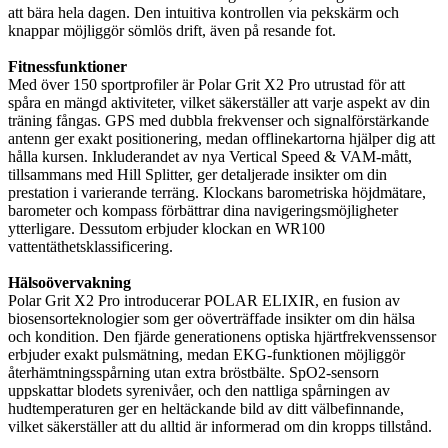
att bära hela dagen. Den intuitiva kontrollen via pekskärm och
knappar möjliggör sömlös drift, även på resande fot.
Fitnessfunktioner
Med över 150 sportprofiler är Polar Grit X2 Pro utrustad för att
spåra en mängd aktiviteter, vilket säkerställer att varje aspekt av din
träning fångas. GPS med dubbla frekvenser och signalförstärkande
antenn ger exakt positionering, medan offlinekartorna hjälper dig att
hålla kursen. Inkluderandet av nya Vertical Speed & VAM-mått,
tillsammans med Hill Splitter, ger detaljerade insikter om din
prestation i varierande terräng. Klockans barometriska höjdmätare,
barometer och kompass förbättrar dina navigeringsmöjligheter
ytterligare. Dessutom erbjuder klockan en WR100
vattentäthetsklassificering.
Hälsoövervakning
Polar Grit X2 Pro introducerar POLAR ELIXIR, en fusion av
biosensorteknologier som ger oöverträffade insikter om din hälsa
och kondition. Den fjärde generationens optiska hjärtfrekvenssensor
erbjuder exakt pulsmätning, medan EKG-funktionen möjliggör
återhämtningsspårning utan extra bröstbälte. SpO2-sensorn
uppskattar blodets syrenivåer, och den nattliga spårningen av
hudtemperaturen ger en heltäckande bild av ditt välbefinnande,
vilket säkerställer att du alltid är informerad om din kropps tillstånd.