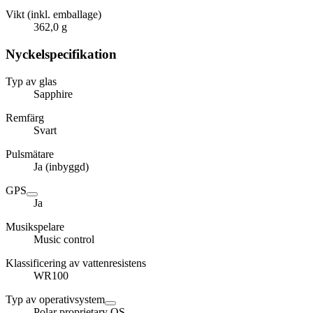
Vikt (inkl. emballage)
362,0 g
Nyckelspecifikation
Typ av glas
Sapphire
Remfärg
Svart
Pulsmätare
Ja (inbyggd)
GPS
Ja
Musikspelare
Music control
Klassificering av vattenresistens
WR100
Typ av operativsystem
Polar proprietary OS