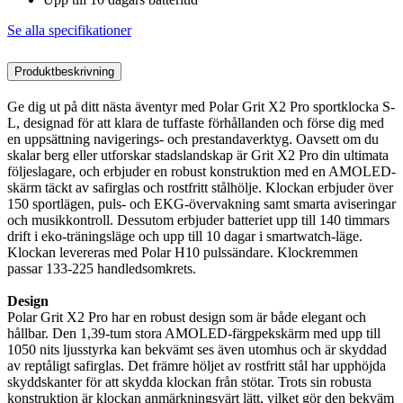
Se alla specifikationer
Produktbeskrivning
Ge dig ut på ditt nästa äventyr med Polar Grit X2 Pro sportklocka S-
L, designad för att klara de tuffaste förhållanden och förse dig med
en uppsättning navigerings- och prestandaverktyg. Oavsett om du
skalar berg eller utforskar stadslandskap är Grit X2 Pro din ultimata
följeslagare, och erbjuder en robust konstruktion med en AMOLED-
skärm täckt av safirglas och rostfritt stålhölje. Klockan erbjuder över
150 sportlägen, puls- och EKG-övervakning samt smarta aviseringar
och musikkontroll. Dessutom erbjuder batteriet upp till 140 timmars
drift i eko-träningsläge och upp till 10 dagar i smartwatch-läge.
Klockan levereras med Polar H10 pulssändare. Klockremmen
passar 133-225 handledsomkrets.
Design
Polar Grit X2 Pro har en robust design som är både elegant och
hållbar. Den 1,39-tum stora AMOLED-färgpekskärm med upp till
1050 nits ljusstyrka kan bekvämt ses även utomhus och är skyddad
av reptåligt safirglas. Det främre höljet av rostfritt stål har upphöjda
skyddskanter för att skydda klockan från stötar. Trots sin robusta
konstruktion är klockan anmärkningsvärt lätt, vilket gör den bekväm