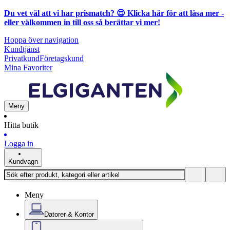
Du vet väl att vi har prismatch? 😍
Klicka här för att läsa mer
-
eller välkommen in till oss så berättar vi mer!
Hoppa över navigation
Kundtjänst
Privatkund
Företagskund
Mina Favoriter
Meny
Hitta butik
Logga in
Kundvagn
Meny
Datorer & Kontor