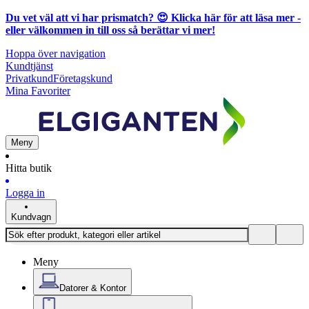
Du vet väl att vi har prismatch? 😍
Klicka här för att läsa mer
-
eller välkommen in till oss så berättar vi mer!
Hoppa över navigation
Kundtjänst
Privatkund
Företagskund
Mina Favoriter
Meny
Hitta butik
Logga in
Kundvagn
Meny
Datorer & Kontor