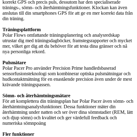
korrekt GPS och precis puls, dessutom har den specialiserade
tränings-, sömn- och återhämtningsfunktioner. Klockan kan även
anslutas till din smartphones GPS för att ge en mer korrekt data från
din träning.
Träningsplattform
Polar Flows omfattande träningsplanering och analysredskap
utrustar dig med träningsdagböcker, framstegsrapporter och mycket
mer, vilket ger dig att du behöver för att testa dina gränser och nå
nya personliga rekord.
Pulsmätare
Polar Pacer Pro använder Precision Prime handledsbaserad
sensorfusionsteknologi som kombinerar optiska pulsmätningar och
hudkontaktmätning för en enastående precision även under de mest
krävande träningspassen.
Sömn- och återhämtningsmätare
För att komplettera din träningsplan har Polar Pacer även sömn- och
återhämtningsanalysfunktioner. Dessa funktioner mäter din
återhämtning under natten och ser över dina sömnstadier (REM, lätt
och djup sömn) och kvalitet och ger värdefull feedback och
numeriska sömnpoäng
Fler funktioner