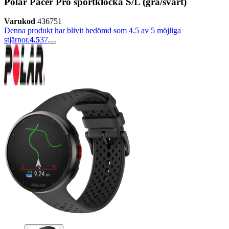
Polar Pacer Pro sportklocka S/L (grå/svart)
Varukod
436751
Denna produkt har blivit bedömd som 4.5 av 5 möjliga
stjärnor.
4.5
37