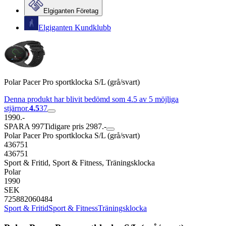
Elgiganten Företag
Elgiganten Kundklubb
Polar Pacer Pro sportklocka S/L (grå/svart)
Denna produkt har blivit bedömd som 4.5 av 5 möjliga
stjärnor.
4.5
37
1990.-
SPARA 997
Tidigare pris 2987.-
Polar Pacer Pro sportklocka S/L (grå/svart)
436751
436751
Sport & Fritid, Sport & Fitness, Träningsklocka
Polar
1990
SEK
725882060484
Sport & Fritid
Sport & Fitness
Träningsklocka