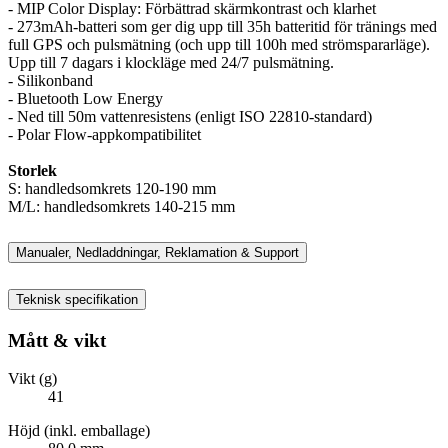
- MIP Color Display: Förbättrad skärmkontrast och klarhet
- 273mAh-batteri som ger dig upp till 35h batteritid för tränings med
full GPS och pulsmätning (och upp till 100h med strömspararläge).
Upp till 7 dagars i klockläge med 24/7 pulsmätning.
- Silikonband
- Bluetooth Low Energy
- Ned till 50m vattenresistens (enligt ISO 22810-standard)
- Polar Flow-appkompatibilitet
Storlek
S: handledsomkrets 120-190 mm
M/L: handledsomkrets 140-215 mm
Manualer, Nedladdningar, Reklamation & Support
Teknisk specifikation
Mått & vikt
Vikt (g)
41
Höjd (inkl. emballage)