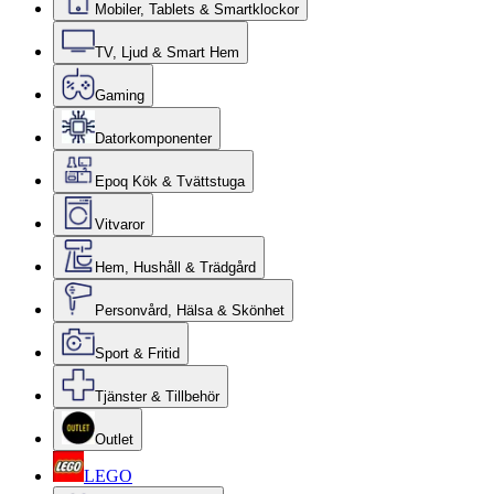
Mobiler, Tablets & Smartklockor
TV, Ljud & Smart Hem
Gaming
Datorkomponenter
Epoq Kök & Tvättstuga
Vitvaror
Hem, Hushåll & Trädgård
Personvård, Hälsa & Skönhet
Sport & Fritid
Tjänster & Tillbehör
Outlet
LEGO