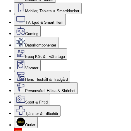
Mobiler, Tablets & Smartklockor
TV, Ljud & Smart Hem
Gaming
Datorkomponenter
Epoq Kök & Tvättstuga
Vitvaror
Hem, Hushåll & Trädgård
Personvård, Hälsa & Skönhet
Sport & Fritid
Tjänster & Tillbehör
Outlet