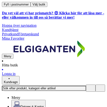
Fyll i postnummer
Välj butik
Du vet väl att vi har prismatch? 😍
Klicka här för att läsa mer
-
eller välkommen in till oss så berättar vi mer!
Hoppa över navigation
Kundtjänst
Privatkund
Företagskund
Mina Favoriter
Meny
Hitta butik
Logga in
Kundvagn
Meny
Datorer & Kontor