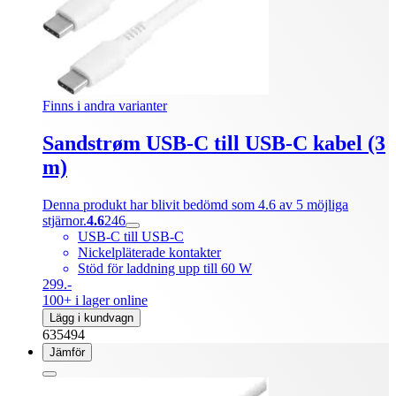
Finns i andra varianter
Sandstrøm USB-C till USB-C kabel (3
m)
Denna produkt har blivit bedömd som 4.6 av 5 möjliga
stjärnor.
4.6
246
USB-C till USB-C
Nickelpläterade kontakter
Stöd för laddning upp till 60 W
299.-
100+ i lager online
Lägg i kundvagn
635494
Jämför