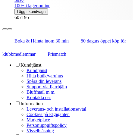
399.-
100+ i lager online
Lägg i kundvagn
607195
Boka & Hämta inom 30 min
50 dagars öppet köp för
klubbmedlemmar
Prismatch
Kundtjänst
Kundtjänst
Hitta butik/varuhus
Spåra din leverans
Support via fjärrhjälp
Bluffmail m.m.
Kontakta oss
Information
Leverans- och installationsavtal
Cookies på Elgiganten
Marketplace
Personuppgiftspolicy
Visselblåsning