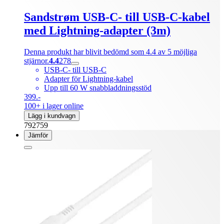
Sandstrøm USB-C- till USB-C-kabel
med Lightning-adapter (3m)
Denna produkt har blivit bedömd som 4.4 av 5 möjliga
stjärnor.
4.4
278
USB-C- till USB-C
Adapter för Lightning-kabel
Upp till 60 W snabbladdningsstöd
399.-
100+ i lager online
Lägg i kundvagn
792759
Jämför