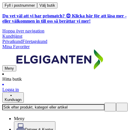
Fyll i postnummer
Välj butik
Du vet väl att vi har prismatch? 😍
Klicka här för att läsa mer
-
eller välkommen in till oss så berättar vi mer!
Hoppa över navigation
Kundtjänst
Privatkund
Företagskund
Mina Favoriter
Meny
Hitta butik
Logga in
Kundvagn
Meny
Datorer & Kontor