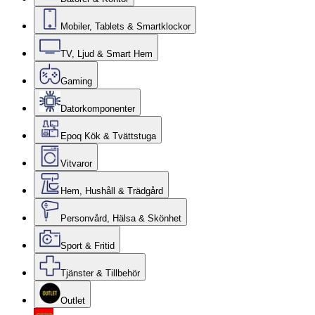
Mobiler, Tablets & Smartklockor
TV, Ljud & Smart Hem
Gaming
Datorkomponenter
Epoq Kök & Tvättstuga
Vitvaror
Hem, Hushåll & Trädgård
Personvård, Hälsa & Skönhet
Sport & Fritid
Tjänster & Tillbehör
Outlet