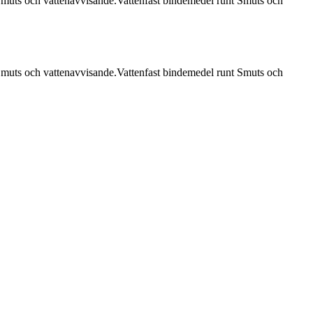
 Smuts och vattenavvisande.Vattenfast bindemedel runt Smuts och
 Smuts och vattenavvisande.Vattenfast bindemedel runt Smuts och