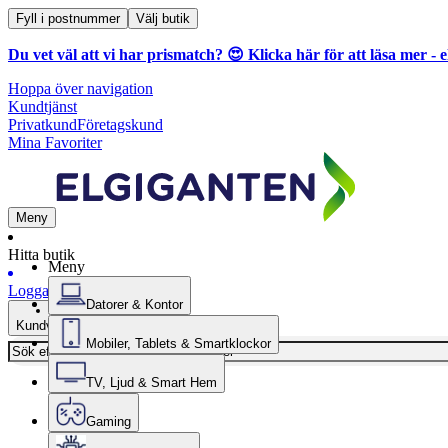
Fyll i postnummer
Välj butik
Du vet väl att vi har prismatch? 😍
Klicka här för att läsa mer
- e
Hoppa över navigation
Kundtjänst
Privatkund
Företagskund
Mina Favoriter
Meny
Hitta butik
Meny
Logga in
Datorer & Kontor
Kundvagn
Mobiler, Tablets & Smartklockor
TV, Ljud & Smart Hem
Gaming