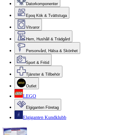
Datorkomponenter
Epoq Kök & Tvättstuga
Vitvaror
Hem, Hushåll & Trädgård
Personvård, Hälsa & Skönhet
Sport & Fritid
Tjänster & Tillbehör
Outlet
LEGO
Elgiganten Företag
Elgiganten Kundklubb