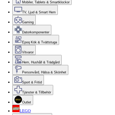
Mobiler, Tablets & Smartklockor
TV, Ljud & Smart Hem
Gaming
Datorkomponenter
Epoq Kök & Tvättstuga
Vitvaror
Hem, Hushåll & Trädgård
Personvård, Hälsa & Skönhet
Sport & Fritid
Tjänster & Tillbehör
Outlet
LEGO