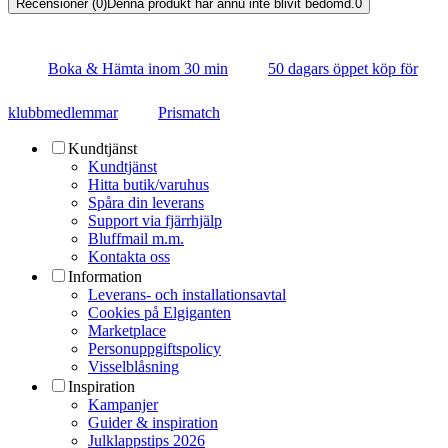
Recensioner (0)
Denna produkt har ännu inte blivit bedömd.
0
Boka & Hämta inom 30 min
50 dagars öppet köp för
klubbmedlemmar
Prismatch
Kundtjänst
Kundtjänst
Hitta butik/varuhus
Spåra din leverans
Support via fjärrhjälp
Bluffmail m.m.
Kontakta oss
Information
Leverans- och installationsavtal
Cookies på Elgiganten
Marketplace
Personuppgiftspolicy
Visselblåsning
Inspiration
Kampanjer
Guider & inspiration
Julklappstips 2026