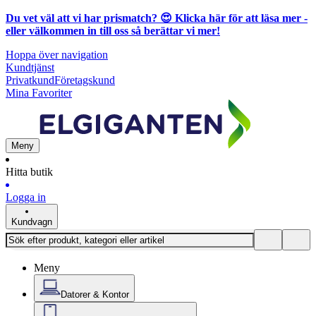
Du vet väl att vi har prismatch? 😍
Klicka här för att läsa mer
-
eller välkommen in till oss så berättar vi mer!
Hoppa över navigation
Kundtjänst
Privatkund
Företagskund
Mina Favoriter
Meny
Hitta butik
Logga in
Kundvagn
Meny
Datorer & Kontor