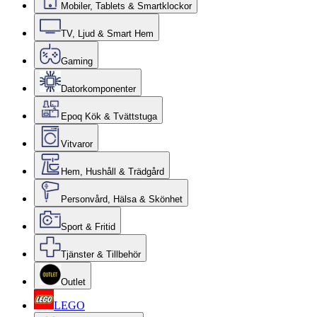
Mobiler, Tablets & Smartklockor
TV, Ljud & Smart Hem
Gaming
Datorkomponenter
Epoq Kök & Tvättstuga
Vitvaror
Hem, Hushåll & Trädgård
Personvård, Hälsa & Skönhet
Sport & Fritid
Tjänster & Tillbehör
Outlet
LEGO