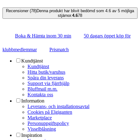
Recensioner (78)
Denna produkt har blivit bedömd som 4.6 av 5 möjliga
stjärnor.
4.6
78
Boka & Hämta inom 30 min
50 dagars öppet köp för
klubbmedlemmar
Prismatch
Kundtjänst
Kundtjänst
Hitta butik/varuhus
Spåra din leverans
Support via fjärrhjälp
Bluffmail m.m.
Kontakta oss
Information
Leverans- och installationsavtal
Cookies på Elgiganten
Marketplace
Personuppgiftspolicy
Visselblåsning
Inspiration