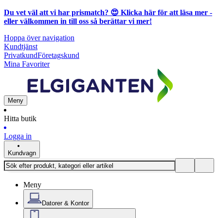
Du vet väl att vi har prismatch? 😍
Klicka här för att läsa mer
-
eller välkommen in till oss så berättar vi mer!
Hoppa över navigation
Kundtjänst
Privatkund
Företagskund
Mina Favoriter
Meny
Hitta butik
Logga in
Kundvagn
Meny
Datorer & Kontor