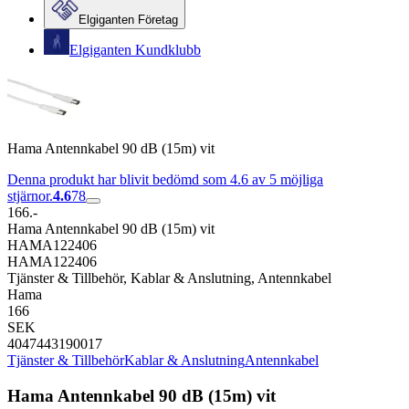
Elgiganten Företag
Elgiganten Kundklubb
Hama Antennkabel 90 dB (15m) vit
Denna produkt har blivit bedömd som 4.6 av 5 möjliga
stjärnor.
4.6
78
166.-
Hama Antennkabel 90 dB (15m) vit
HAMA122406
HAMA122406
Tjänster & Tillbehör, Kablar & Anslutning, Antennkabel
Hama
166
SEK
4047443190017
Tjänster & Tillbehör
Kablar & Anslutning
Antennkabel
Hama Antennkabel 90 dB (15m) vit