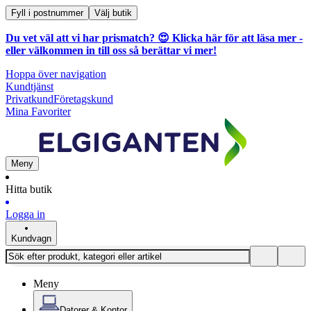
Fyll i postnummer
Välj butik
Du vet väl att vi har prismatch? 😍
Klicka här för att läsa mer
-
eller välkommen in till oss så berättar vi mer!
Hoppa över navigation
Kundtjänst
Privatkund
Företagskund
Mina Favoriter
Meny
Hitta butik
Logga in
Kundvagn
Meny
Datorer & Kontor