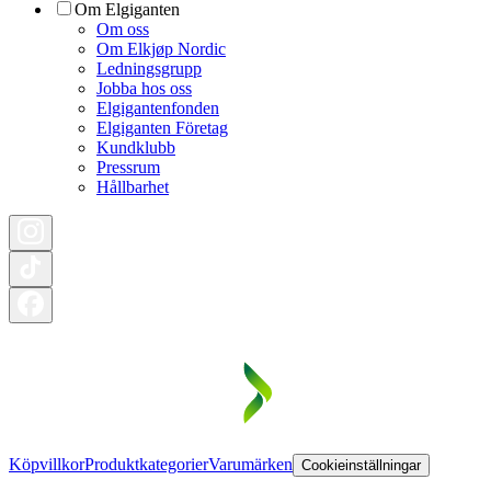
Om Elgiganten
Om oss
Om Elkjøp Nordic
Ledningsgrupp
Jobba hos oss
Elgigantenfonden
Elgiganten Företag
Kundklubb
Pressrum
Hållbarhet
Köpvillkor
Produktkategorier
Varumärken
Cookieinställningar