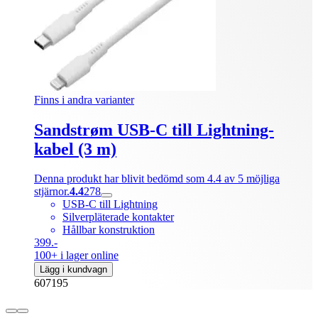
Finns i andra varianter
Sandstrøm USB-C till Lightning-
kabel (3 m)
Denna produkt har blivit bedömd som 4.4 av 5 möjliga
stjärnor.
4.4
278
USB-C till Lightning
Silverpläterade kontakter
Hållbar konstruktion
399.-
100+ i lager online
Lägg i kundvagn
607195