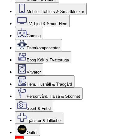
Mobiler, Tablets & Smartklockor
TV, Ljud & Smart Hem
Gaming
Datorkomponenter
Epoq Kök & Tvättstuga
Vitvaror
Hem, Hushåll & Trädgård
Personvård, Hälsa & Skönhet
Sport & Fritid
Tjänster & Tillbehör
Outlet