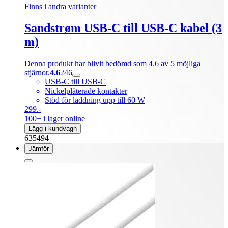
Finns i andra varianter
Sandstrøm USB-C till USB-C kabel (3
m)
Denna produkt har blivit bedömd som 4.6 av 5 möjliga
stjärnor.
4.6
246
USB-C till USB-C
Nickelpläterade kontakter
Stöd för laddning upp till 60 W
299.-
100+ i lager online
Lägg i kundvagn
635494
Jämför