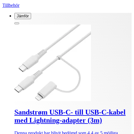
Tillbehör
Jämför
Sandstrøm USB-C- till USB-C-kabel
med Lightning-adapter (3m)
Denna produkt har blivit bedömd som 4.4 av 5 möjliga