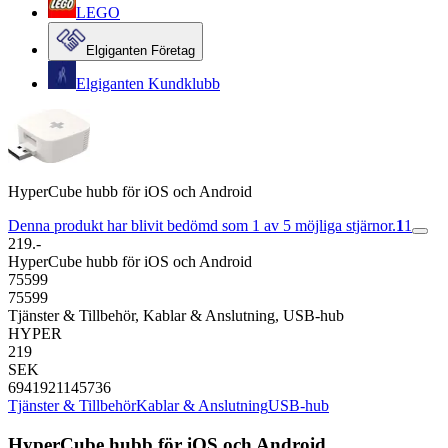
LEGO
Elgiganten Företag
Elgiganten Kundklubb
HyperCube hubb för iOS och Android
Denna produkt har blivit bedömd som 1 av 5 möjliga stjärnor.
1
1
219.-
HyperCube hubb för iOS och Android
75599
75599
Tjänster & Tillbehör, Kablar & Anslutning, USB-hub
HYPER
219
SEK
6941921145736
Tjänster & Tillbehör
Kablar & Anslutning
USB-hub
HyperCube hubb för iOS och Android