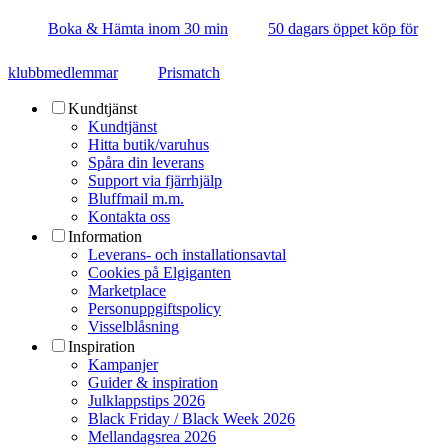
Boka & Hämta inom 30 min
50 dagars öppet köp för
klubbmedlemmar
Prismatch
Kundtjänst
Kundtjänst
Hitta butik/varuhus
Spåra din leverans
Support via fjärrhjälp
Bluffmail m.m.
Kontakta oss
Information
Leverans- och installationsavtal
Cookies på Elgiganten
Marketplace
Personuppgiftspolicy
Visselblåsning
Inspiration
Kampanjer
Guider & inspiration
Julklappstips 2026
Black Friday / Black Week 2026
Mellandagsrea 2026