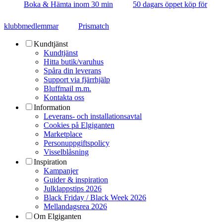
Boka & Hämta inom 30 min
50 dagars öppet köp för
klubbmedlemmar
Prismatch
Kundtjänst
Kundtjänst
Hitta butik/varuhus
Spåra din leverans
Support via fjärrhjälp
Bluffmail m.m.
Kontakta oss
Information
Leverans- och installationsavtal
Cookies på Elgiganten
Marketplace
Personuppgiftspolicy
Visselblåsning
Inspiration
Kampanjer
Guider & inspiration
Julklappstips 2026
Black Friday / Black Week 2026
Mellandagsrea 2026
Om Elgiganten