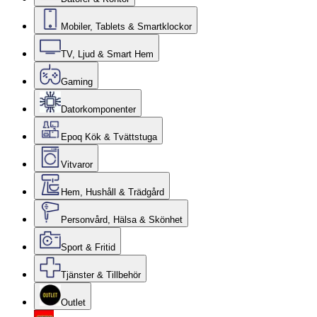
Mobiler, Tablets & Smartklockor
TV, Ljud & Smart Hem
Gaming
Datorkomponenter
Epoq Kök & Tvättstuga
Vitvaror
Hem, Hushåll & Trädgård
Personvård, Hälsa & Skönhet
Sport & Fritid
Tjänster & Tillbehör
Outlet