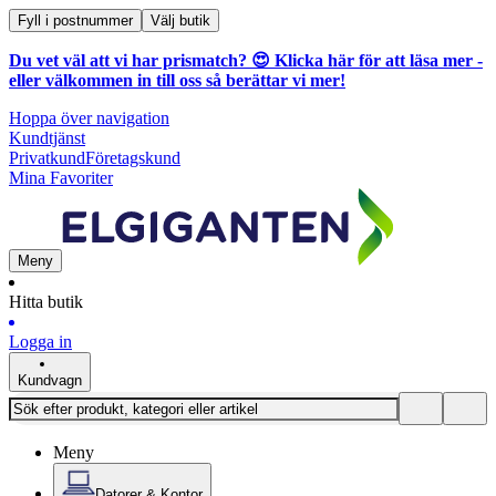
Fyll i postnummer
Välj butik
Du vet väl att vi har prismatch? 😍
Klicka här för att läsa mer
-
eller välkommen in till oss så berättar vi mer!
Hoppa över navigation
Kundtjänst
Privatkund
Företagskund
Mina Favoriter
Meny
Hitta butik
Logga in
Kundvagn
Meny
Datorer & Kontor