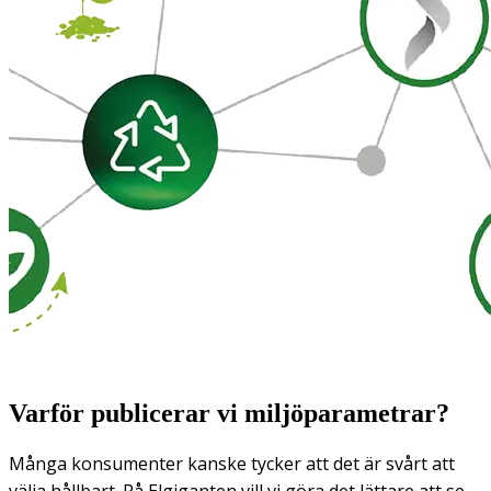
Varför publicerar vi miljöparametrar?
Många konsumenter kanske tycker att det är svårt att
välja hållbart. På Elgiganten vill vi göra det lättare att se