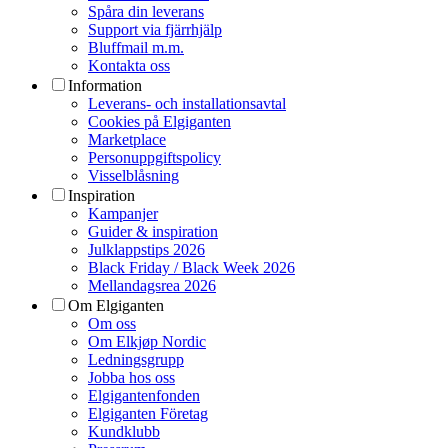
Spåra din leverans
Support via fjärrhjälp
Bluffmail m.m.
Kontakta oss
Information
Leverans- och installationsavtal
Cookies på Elgiganten
Marketplace
Personuppgiftspolicy
Visselblåsning
Inspiration
Kampanjer
Guider & inspiration
Julklappstips 2026
Black Friday / Black Week 2026
Mellandagsrea 2026
Om Elgiganten
Om oss
Om Elkjøp Nordic
Ledningsgrupp
Jobba hos oss
Elgigantenfonden
Elgiganten Företag
Kundklubb