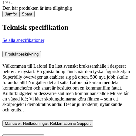
179.-
Den här produkten är inte tillgänglig
Jämför
Spara
Teknisk specifikation
Se alla specifikationer
Produktbeskrivning
Välkommen till Lafors! Ett litet svenskt brukssamhälle i desperat
behov av nystart. En gnista hopp tänds när den tyska lågpriskedjan
Superbilly överväger att etablera sig på orten. 500 nya jobb skulle
förändra allt! Nu gäller det att sätta Lafors på kartan meddelar
kommunchefen och snart är beslutet om en kommunfilm fattat.
Kulturbudgeten är dessvärre slut men kommunanställde Musse får
en vågad idé; Vi låter skolungdomarna göra filmen – som ett
skolprojekt i demokratins anda! Det är ju modernt, nytänkande –
och gratis…
Manualer, Nedladdningar, Reklamation & Support