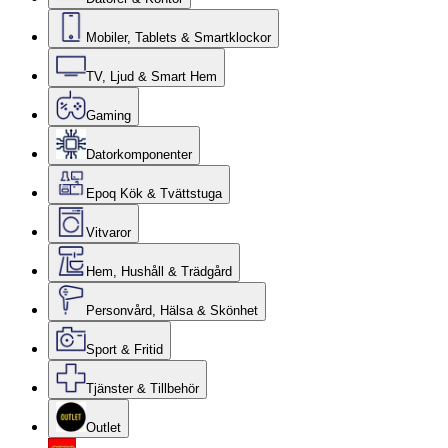
Mobiler, Tablets & Smartklockor
TV, Ljud & Smart Hem
Gaming
Datorkomponenter
Epoq Kök & Tvättstuga
Vitvaror
Hem, Hushåll & Trädgård
Personvård, Hälsa & Skönhet
Sport & Fritid
Tjänster & Tillbehör
Outlet