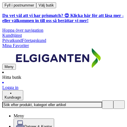
Fyll i postnummer
Välj butik
Du vet väl att vi har prismatch? 😍
Klicka här för att läsa mer
-
eller välkommen in till oss så berättar vi mer!
Hoppa över navigation
Kundtjänst
Privatkund
Företagskund
Mina Favoriter
Meny
Hitta butik
Logga in
Kundvagn
Meny
Datorer & Kontor