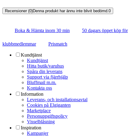
Recensioner (0)
Denna produkt har ännu inte blivit bedömd.
0
Boka & Hämta inom 30 min
50 dagars öppet köp för
klubbmedlemmar
Prismatch
Kundtjänst
Kundtjänst
Hitta butik/varuhus
Spåra din leverans
Support via fjärrhjälp
Bluffmail m.m.
Kontakta oss
Information
Leverans- och installationsavtal
Cookies på Elgiganten
Marketplace
Personuppgiftspolicy
Visselblåsning
Inspiration
Kampanjer