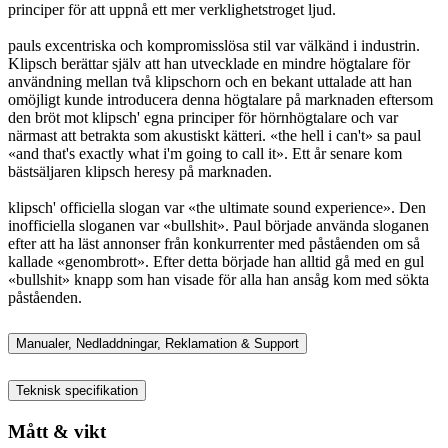
principer för att uppnå ett mer verklighetstroget ljud.
pauls excentriska och kompromisslösa stil var välkänd i industrin.
Klipsch berättar själv att han utvecklade en mindre högtalare för
användning mellan två klipschorn och en bekant uttalade att han
omöjligt kunde introducera denna högtalare på marknaden eftersom
den bröt mot klipsch' egna principer för hörnhögtalare och var
närmast att betrakta som akustiskt kätteri. «the hell i can't» sa paul
«and that's exactly what i'm going to call it». Ett år senare kom
bästsäljaren klipsch heresy på marknaden.
klipsch' officiella slogan var «the ultimate sound experience». Den
inofficiella sloganen var «bullshit». Paul började använda sloganen
efter att ha läst annonser från konkurrenter med påståenden om så
kallade «genombrott». Efter detta började han alltid gå med en gul
«bullshit» knapp som han visade för alla han ansåg kom med sökta
påståenden.
Manualer, Nedladdningar, Reklamation & Support
Teknisk specifikation
Mått & vikt