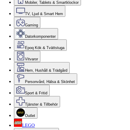
Mobiler, Tablets & Smartklockor
TV, Ljud & Smart Hem
Gaming
Datorkomponenter
Epoq Kök & Tvättstuga
Vitvaror
Hem, Hushåll & Trädgård
Personvård, Hälsa & Skönhet
Sport & Fritid
Tjänster & Tillbehör
Outlet
LEGO