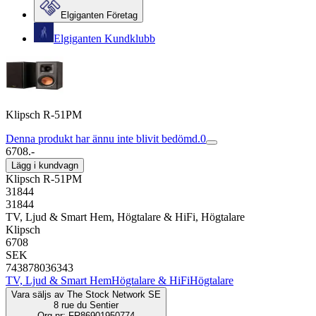
Elgiganten Företag
Elgiganten Kundklubb
Klipsch R-51PM
Denna produkt har ännu inte blivit bedömd.
0
6708.-
Lägg i kundvagn
Klipsch R-51PM
31844
31844
TV, Ljud & Smart Hem, Högtalare & HiFi, Högtalare
Klipsch
6708
SEK
743878036343
TV, Ljud & Smart Hem
Högtalare & HiFi
Högtalare
Vara säljs av
The Stock Network SE
8 rue du Sentier
Org.nr: FR86901950774