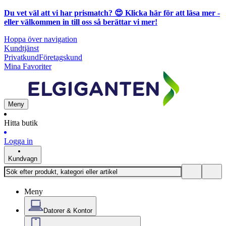
Du vet väl att vi har prismatch? 😍
Klicka här för att läsa mer
-
eller välkommen in till oss så berättar vi mer!
Hoppa över navigation
Kundtjänst
Privatkund
Företagskund
Mina Favoriter
Meny
Hitta butik
Logga in
Kundvagn
Meny
Datorer & Kontor