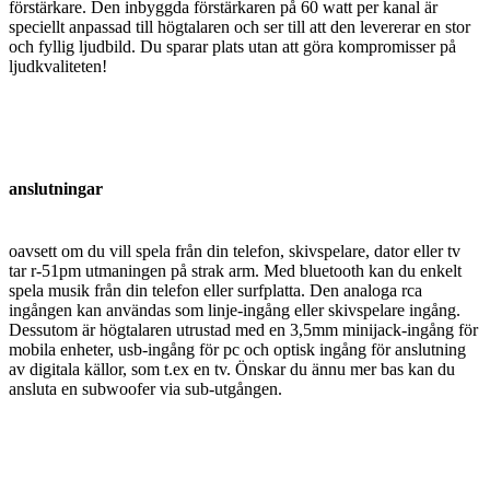
förstärkare. Den inbyggda förstärkaren på 60 watt per kanal är
speciellt anpassad till högtalaren och ser till att den levererar en stor
och fyllig ljudbild. Du sparar plats utan att göra kompromisser på
ljudkvaliteten!
anslutningar
oavsett om du vill spela från din telefon, skivspelare, dator eller tv
tar r-51pm utmaningen på strak arm. Med bluetooth kan du enkelt
spela musik från din telefon eller surfplatta. Den analoga rca
ingången kan användas som linje-ingång eller skivspelare ingång.
Dessutom är högtalaren utrustad med en 3,5mm minijack-ingång för
mobila enheter, usb-ingång för pc och optisk ingång för anslutning
av digitala källor, som t.ex en tv. Önskar du ännu mer bas kan du
ansluta en subwoofer via sub-utgången.