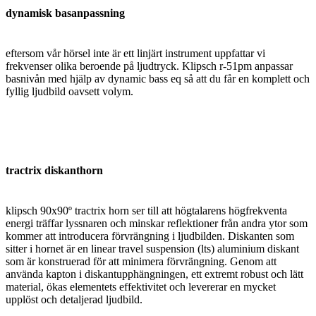
dynamisk basanpassning
eftersom vår hörsel inte är ett linjärt instrument uppfattar vi
frekvenser olika beroende på ljudtryck. Klipsch r-51pm anpassar
basnivån med hjälp av dynamic bass eq så att du får en komplett och
fyllig ljudbild oavsett volym.
tractrix diskanthorn
klipsch 90x90º tractrix horn ser till att högtalarens högfrekventa
energi träffar lyssnaren och minskar reflektioner från andra ytor som
kommer att introducera förvrängning i ljudbilden. Diskanten som
sitter i hornet är en linear travel suspension (lts) aluminium diskant
som är konstruerad för att minimera förvrängning. Genom att
använda kapton i diskantupphängningen, ett extremt robust och lätt
material, ökas elementets effektivitet och levererar en mycket
upplöst och detaljerad ljudbild.