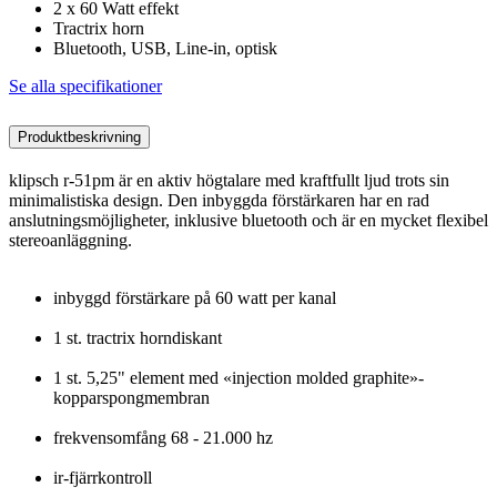
2 x 60 Watt effekt
Tractrix horn
Bluetooth, USB, Line-in, optisk
Se alla specifikationer
Produktbeskrivning
klipsch r-51pm är en aktiv högtalare med kraftfullt ljud trots sin
minimalistiska design. Den inbyggda förstärkaren har en rad
anslutningsmöjligheter, inklusive bluetooth och är en mycket flexibel
stereoanläggning.
inbyggd förstärkare på 60 watt per kanal
1 st. tractrix horndiskant
1 st. 5,25" element med «injection molded graphite»-
kopparspongmembran
frekvensomfång 68 - 21.000 hz
ir-fjärrkontroll