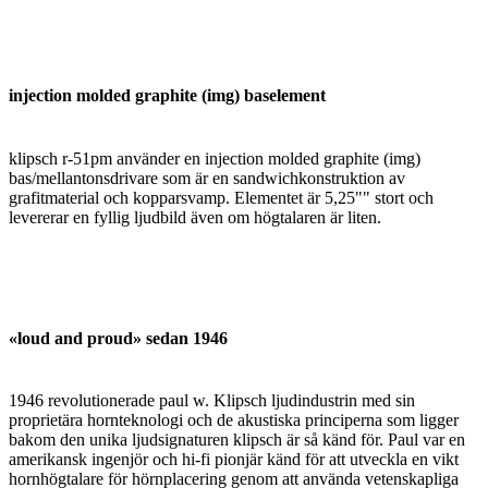
injection molded graphite (img) baselement
klipsch r-51pm använder en injection molded graphite (img)
bas/mellantonsdrivare som är en sandwichkonstruktion av
grafitmaterial och kopparsvamp. Elementet är 5,25"" stort och
levererar en fyllig ljudbild även om högtalaren är liten.
«loud and proud» sedan 1946
1946 revolutionerade paul w. Klipsch ljudindustrin med sin
proprietära hornteknologi och de akustiska principerna som ligger
bakom den unika ljudsignaturen klipsch är så känd för. Paul var en
amerikansk ingenjör och hi-fi pionjär känd för att utveckla en vikt
hornhögtalare för hörnplacering genom att använda vetenskapliga