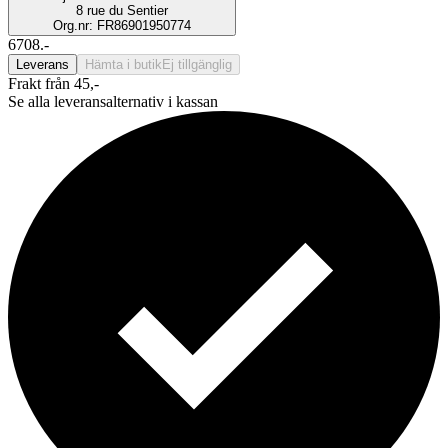
8 rue du Sentier
Org.nr: FR86901950774
6708.-
Leverans
Hämta i butik
Ej tillgänglig
Frakt från 45,-
Se alla leveransalternativ i kassan