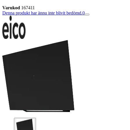
Varukod
167411
Denna produkt har ännu inte blivit bedömd.
0