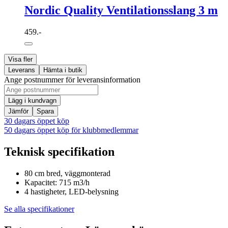
Nordic Quality Ventilationsslang 3 m
459.-
Visa fler
Leverans
Hämta i butik
Ange postnummer för leveransinformation
Lägg i kundvagn
Jämför
Spara
30 dagars öppet köp
50 dagars öppet köp för klubbmedlemmar
Teknisk specifikation
80 cm bred, väggmonterad
Kapacitet: 715 m3/h
4 hastigheter, LED-belysning
Se alla specifikationer