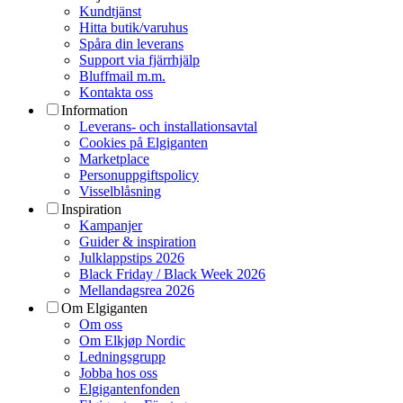
Kundtjänst
Hitta butik/varuhus
Spåra din leverans
Support via fjärrhjälp
Bluffmail m.m.
Kontakta oss
Information
Leverans- och installationsavtal
Cookies på Elgiganten
Marketplace
Personuppgiftspolicy
Visselblåsning
Inspiration
Kampanjer
Guider & inspiration
Julklappstips 2026
Black Friday / Black Week 2026
Mellandagsrea 2026
Om Elgiganten
Om oss
Om Elkjøp Nordic
Ledningsgrupp
Jobba hos oss
Elgigantenfonden