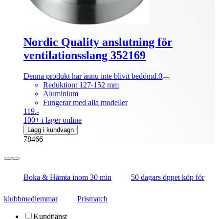
Nordic Quality anslutning för
ventilationsslang 352169
Denna produkt har ännu inte blivit bedömd.
0
Reduktion: 127-152 mm
Aluminium
Fungerar med alla modeller
119.-
100+ i lager online
Lägg i kundvagn
78466
Boka & Hämta inom 30 min
50 dagars öppet köp för
klubbmedlemmar
Prismatch
Kundtjänst