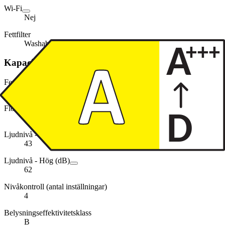
Wi-Fi
Nej
Fettfilter
Washable
Kapacitet, förbrukning och strömförsörjning
Fettfiltreringseffektivitetsklass
E
Flödesdynamisk klass
A
Ljudnivå - Låg (dB)
43
Ljudnivå - Hög (dB)
62
Nivåkontroll (antal inställningar)
4
Belysningseffektivitetsklass
B