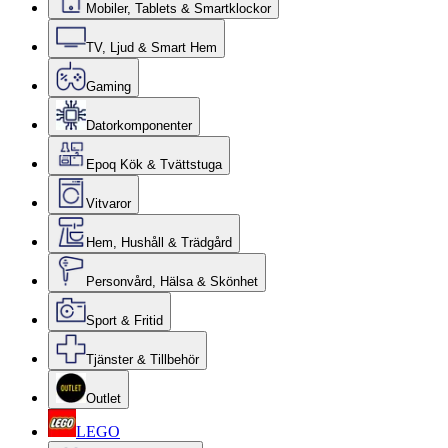
Mobiler, Tablets & Smartklockor
TV, Ljud & Smart Hem
Gaming
Datorkomponenter
Epoq Kök & Tvättstuga
Vitvaror
Hem, Hushåll & Trädgård
Personvård, Hälsa & Skönhet
Sport & Fritid
Tjänster & Tillbehör
Outlet
LEGO