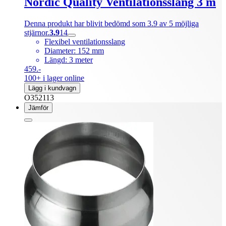
Nordic Quality Ventilationsslang 3 m
Denna produkt har blivit bedömd som 3.9 av 5 möjliga
stjärnor.
3.9
14
Flexibel ventilationsslang
Diameter: 152 mm
Längd: 3 meter
459.-
100+ i lager online
Lägg i kundvagn
O352113
Jämför