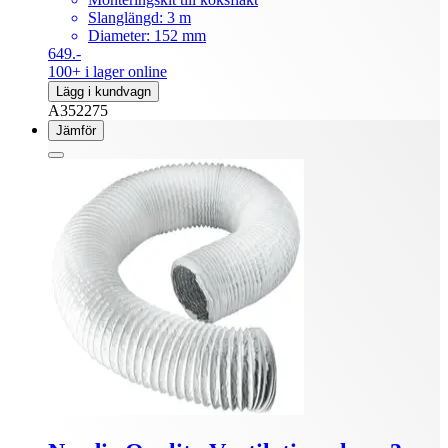
Slanglängd: 3 m
Diameter: 152 mm
649.-
100+ i lager online
Lägg i kundvagn
A352275
Jämför