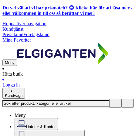
Du vet väl att vi har prismatch? 😍
Klicka här för att läsa mer
-
eller välkommen in till oss så berättar vi mer!
Hoppa över navigation
Kundtjänst
Privatkund
Företagskund
Mina Favoriter
Meny
Hitta butik
Logga in
Kundvagn
Meny
Datorer & Kontor