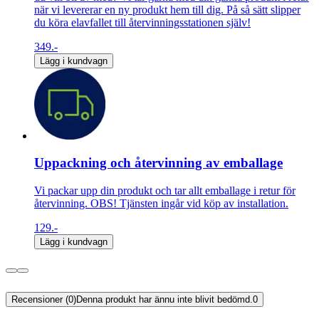
när vi levererar en ny produkt hem till dig. På så sätt slipper
du köra elavfallet till återvinningsstationen själv!
349.-
Lägg i kundvagn
Uppackning och återvinning av emballage
Vi packar upp din produkt och tar allt emballage i retur för
återvinning. OBS! Tjänsten ingår vid köp av installation.
129.-
Lägg i kundvagn
Recensioner (0)
Denna produkt har ännu inte blivit bedömd.
0