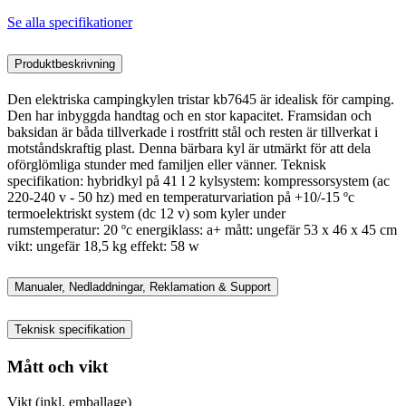
Se alla specifikationer
Produktbeskrivning
Den elektriska campingkylen tristar kb7645 är idealisk för camping.
Den har inbyggda handtag och en stor kapacitet. Framsidan och
baksidan är båda tillverkade i rostfritt stål och resten är tillverkat i
motståndskraftig plast. Denna bärbara kyl är utmärkt för att dela
oförglömliga stunder med familjen eller vänner. Teknisk
specifikation: hybridkyl på 41 l 2 kylsystem: kompressorsystem (ac
220-240 v - 50 hz) med en temperaturvariation på +10/-15 ºc
termoelektriskt system (dc 12 v) som kyler under
rumstemperatur: 20 ºc energiklass: a+ mått: ungefär 53 x 46 x 45 cm
vikt: ungefär 18,5 kg effekt: 58 w
Manualer, Nedladdningar, Reklamation & Support
Teknisk specifikation
Mått och vikt
Vikt (inkl. emballage)