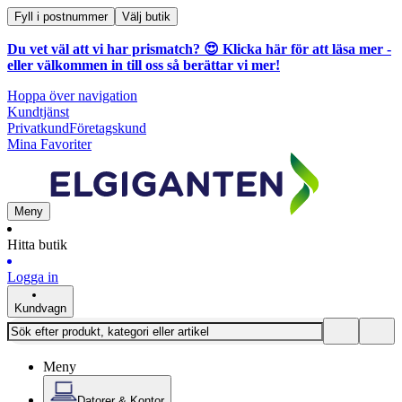
Fyll i postnummer
Välj butik
Du vet väl att vi har prismatch? 😍
Klicka här för att läsa mer
-
eller välkommen in till oss så berättar vi mer!
Hoppa över navigation
Kundtjänst
Privatkund
Företagskund
Mina Favoriter
Meny
Hitta butik
Logga in
Kundvagn
Meny
Datorer & Kontor