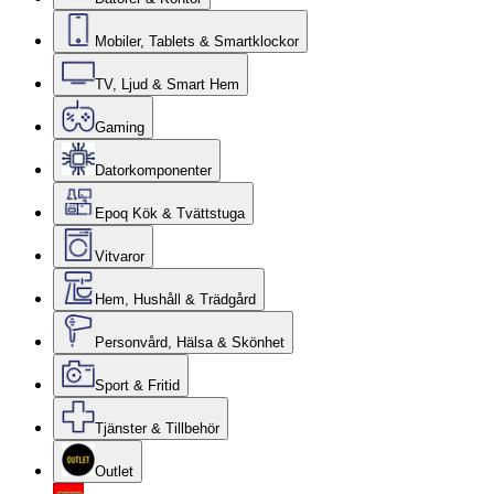
Mobiler, Tablets & Smartklockor
TV, Ljud & Smart Hem
Gaming
Datorkomponenter
Epoq Kök & Tvättstuga
Vitvaror
Hem, Hushåll & Trädgård
Personvård, Hälsa & Skönhet
Sport & Fritid
Tjänster & Tillbehör
Outlet