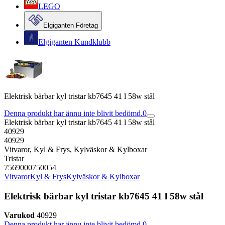
LEGO
Elgiganten Företag
Elgiganten Kundklubb
Elektrisk bärbar kyl tristar kb7645 41 l 58w stål
Denna produkt har ännu inte blivit bedömd.
0
Elektrisk bärbar kyl tristar kb7645 41 l 58w stål
40929
40929
Vitvaror, Kyl & Frys, Kylväskor & Kylboxar
Tristar
7569000750054
Vitvaror
Kyl & Frys
Kylväskor & Kylboxar
Elektrisk bärbar kyl tristar kb7645 41 l 58w stål
Varukod
40929
Denna produkt har ännu inte blivit bedömd.
0