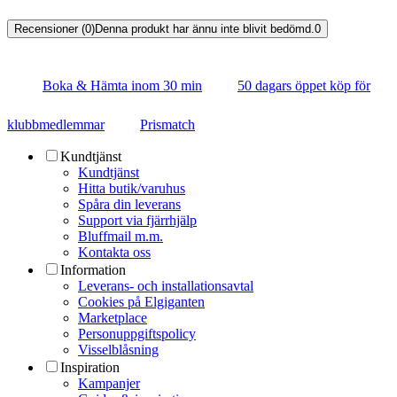
Recensioner (0)
Denna produkt har ännu inte blivit bedömd.
0
Boka & Hämta inom 30 min
50 dagars öppet köp för
klubbmedlemmar
Prismatch
Kundtjänst
Kundtjänst
Hitta butik/varuhus
Spåra din leverans
Support via fjärrhjälp
Bluffmail m.m.
Kontakta oss
Information
Leverans- och installationsavtal
Cookies på Elgiganten
Marketplace
Personuppgiftspolicy
Visselblåsning
Inspiration
Kampanjer