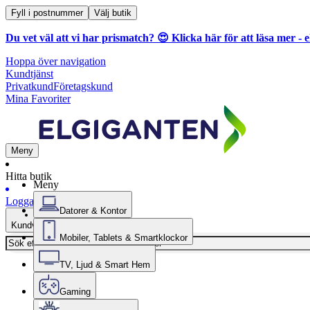
Fyll i postnummer
Välj butik
Du vet väl att vi har prismatch? 😍
Klicka här för att läsa mer
- e
Hoppa över navigation
Kundtjänst
Privatkund
Företagskund
Mina Favoriter
Meny
Hitta butik
Meny
Logga in
Datorer & Kontor
Kundvagn
Mobiler, Tablets & Smartklockor
TV, Ljud & Smart Hem
Gaming