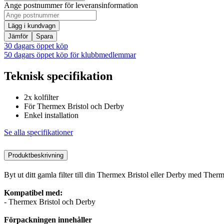
Ange postnummer för leveransinformation
Lägg i kundvagn
Jämför
Spara
30 dagars öppet köp
50 dagars öppet köp för klubbmedlemmar
Teknisk specifikation
2x kolfilter
För Thermex Bristol och Derby
Enkel installation
Se alla specifikationer
Produktbeskrivning
Byt ut ditt gamla filter till din Thermex Bristol eller Derby med Therm
Kompatibel med:
- Thermex Bristol och Derby
Förpackningen innehåller