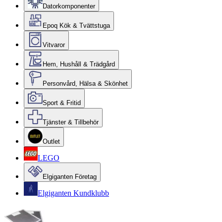
Datorkomponenter
Epoq Kök & Tvättstuga
Vitvaror
Hem, Hushåll & Trädgård
Personvård, Hälsa & Skönhet
Sport & Fritid
Tjänster & Tillbehör
Outlet
LEGO
Elgiganten Företag
Elgiganten Kundklubb