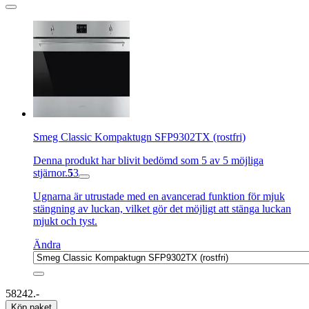
Smeg Classic Kompaktugn SFP9302TX (rostfri)
Denna produkt har blivit bedömd som 5 av 5 möjliga
stjärnor.
5
3
Ugnarna är utrustade med en avancerad funktion för mjuk
stängning av luckan, vilket gör det möjligt att stänga luckan
mjukt och tyst.
Ändra
58242.-
Köp paket