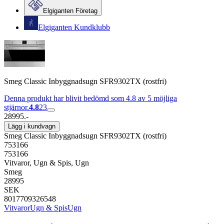
Elgiganten Företag
Elgiganten Kundklubb
Smeg Classic Inbyggnadsugn SFR9302TX (rostfri)
Denna produkt har blivit bedömd som 4.8 av 5 möjliga
stjärnor.
4.8
23
28995.-
Lägg i kundvagn
Smeg Classic Inbyggnadsugn SFR9302TX (rostfri)
753166
753166
Vitvaror, Ugn & Spis, Ugn
Smeg
28995
SEK
8017709326548
Vitvaror
Ugn & Spis
Ugn