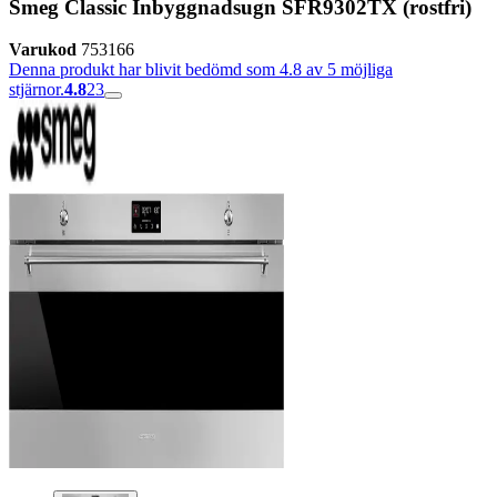
Smeg Classic Inbyggnadsugn SFR9302TX (rostfri)
Varukod
753166
Denna produkt har blivit bedömd som 4.8 av 5 möjliga
stjärnor.
4.8
23