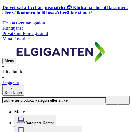
Du vet väl att vi har prismatch? 😍
Klicka här för att läsa mer
-
eller välkommen in till oss så berättar vi mer!
Hoppa över navigation
Kundtjänst
Privatkund
Företagskund
Mina Favoriter
Meny
Hitta butik
Logga in
Kundvagn
Meny
Datorer & Kontor