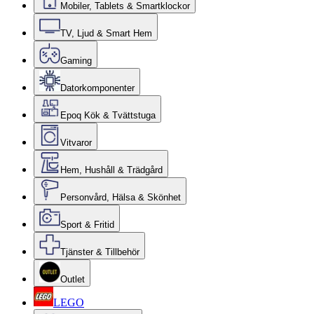
Mobiler, Tablets & Smartklockor
TV, Ljud & Smart Hem
Gaming
Datorkomponenter
Epoq Kök & Tvättstuga
Vitvaror
Hem, Hushåll & Trädgård
Personvård, Hälsa & Skönhet
Sport & Fritid
Tjänster & Tillbehör
Outlet
LEGO