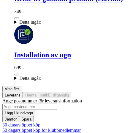
349.-
Detta ingår:
Installation av ugn
699.-
Detta ingår:
Visa fler
Leverans
Hämta i butik
Ej tillgänglig
Ange postnummer för leveransinformation
Lägg i kundvagn
Jämför
Spara
30 dagars öppet köp
50 dagars öppet köp för klubbmedlemmar