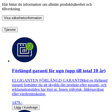
Här hittar du information om allmän produktsäkerhet och
tillverkning
Visa säkerhetsinformation
Tjänster
Förlängd garanti för ugn (upp till total 10 år)
ELGIGANTEN FÖRLÄNGD GARANTIMed en förlängd
garanti fortsätter du att skydda din produkt efter garanti- och
reklamationstiden har löpt ut. Ingen självrisk, åldersavdrag
eller värdeminskning.
1479.-
Lägg i kundvagn