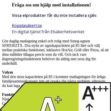
Fråga oss om hjälp med installationen!
Vissa elprodukter får du inte installera själv.
Kopplasäkert.se
En digital tjänst från Elsäkerhetsverket
Gör daglig matlagning enkel och rolig med Smeg-ugnen
SFR9302TX. Dra nytta av ugnskapaciteten på 85 liter och välj
mellan praktiska funktioner, inklusive HotAir, Grill eller Pizza, så att
dina måltider tillagas precis som du vill. Och tack vare
ångrengöringsfunktionen behöver du aldrig mer oroa dig för
underhåll.
Volym
Med den stora kapaciteten på 85 l kommer matlagningen för årliga
familjesammankomster inte att orsaka dig några problem, eftersom
du kan laga olika rätter samtidigt.
Funktioner
Njut av enkel matlagning med olika funktioner, inklusive HotAir,
Grill eller Pizza och många fler, och förbered läckra måltider när du
vill.