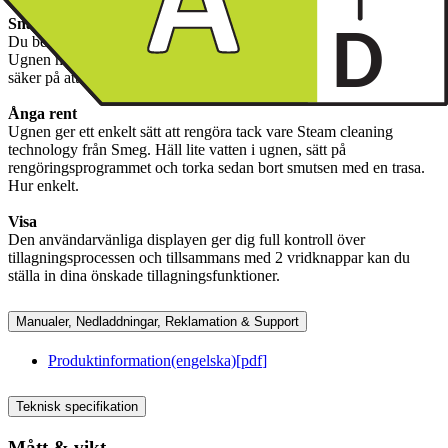
Snabb förvärmning
Du behöver inte längre vänta på att din ugn ska nå rätt temperatur.
Ugnen minskar förvärmningstiden med 50 % så att du kan vara
säker på att den är klar att användas på några minuter.
Ånga rent
Ugnen ger ett enkelt sätt att rengöra tack vare Steam cleaning
technology från Smeg. Häll lite vatten i ugnen, sätt på
rengöringsprogrammet och torka sedan bort smutsen med en trasa.
Hur enkelt.
Visa
Den användarvänliga displayen ger dig full kontroll över
tillagningsprocessen och tillsammans med 2 vridknappar kan du
ställa in dina önskade tillagningsfunktioner.
Manualer, Nedladdningar, Reklamation & Support
Produktinformation(engelska)
[
pdf
]
Teknisk specifikation
Mått & vikt