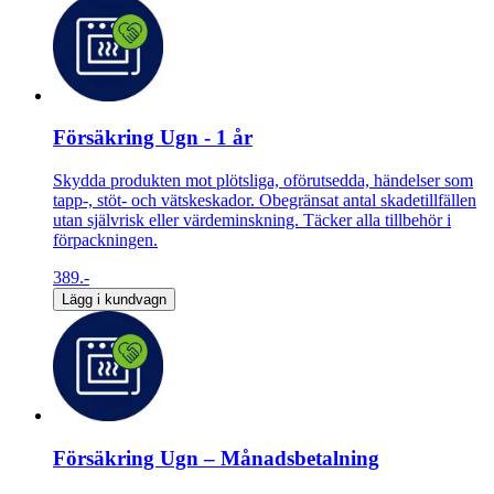
Försäkring Ugn - 1 år
Skydda produkten mot plötsliga, oförutsedda, händelser som
tapp-, stöt- och vätskeskador. Obegränsat antal skadetillfällen
utan självrisk eller värdeminskning. Täcker alla tillbehör i
förpackningen.
389.-
Lägg i kundvagn
Försäkring Ugn – Månadsbetalning