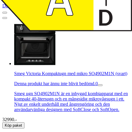
Denna produkt har blivit bedömd som 4.5 av 5 möjliga stjärnor.
4.5
6
Smeg Victoria Kompaktugn med mikro SO4902M1N (svart)
Denna produkt har ännu inte blivit bedömd.
0
Smeg ugn SO4902M1N är en inbyggd kombiapparat med en
kompakt 40-litersugn och en mångsidig mikrovågsugn i ett.
Njut av enkelt underhåll med ångrengöring och den
användarvänliga designen med SoftClose och SoftOpen.
32990.-
Köp paket