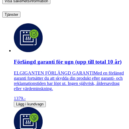
Visa säkerhetsinformation
Tjänster
Förlängd garanti för ugn (upp till total 10 år)
ELGIGANTEN FÖRLÄNGD GARANTIMed en förlängd
garanti fortsätter du att skydda din produkt efter garanti- och
reklamationstiden har löpt ut. Ingen självrisk, åldersavdrag
eller värdeminskning.
1379.-
Lägg i kundvagn