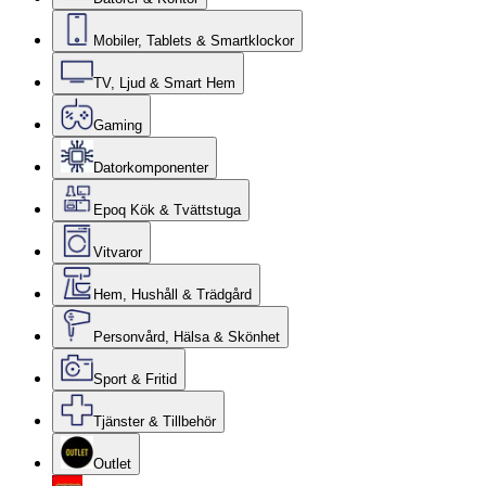
Mobiler, Tablets & Smartklockor
TV, Ljud & Smart Hem
Gaming
Datorkomponenter
Epoq Kök & Tvättstuga
Vitvaror
Hem, Hushåll & Trädgård
Personvård, Hälsa & Skönhet
Sport & Fritid
Tjänster & Tillbehör
Outlet