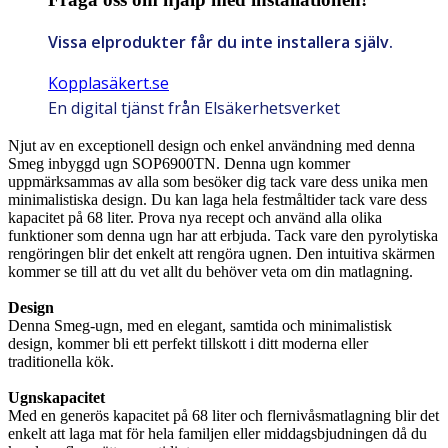
Vissa elprodukter får du inte installera själv.
Kopplasäkert.se
En digital tjänst från Elsäkerhetsverket
Njut av en exceptionell design och enkel användning med denna
Smeg inbyggd ugn SOP6900TN. Denna ugn kommer
uppmärksammas av alla som besöker dig tack vare dess unika men
minimalistiska design. Du kan laga hela festmåltider tack vare dess
kapacitet på 68 liter. Prova nya recept och använd alla olika
funktioner som denna ugn har att erbjuda. Tack vare den pyrolytiska
rengöringen blir det enkelt att rengöra ugnen. Den intuitiva skärmen
kommer se till att du vet allt du behöver veta om din matlagning.
Design
Denna Smeg-ugn, med en elegant, samtida och minimalistisk
design, kommer bli ett perfekt tillskott i ditt moderna eller
traditionella kök.
Ugnskapacitet
Med en generös kapacitet på 68 liter och flernivåsmatlagning blir det
enkelt att laga mat för hela familjen eller middagsbjudningen då du