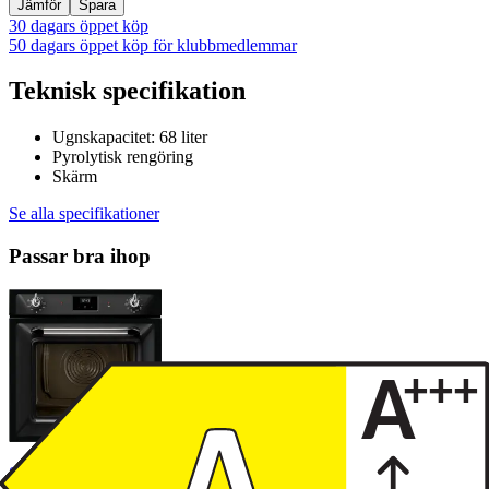
Jämför
Spara
30 dagars öppet köp
50 dagars öppet köp för klubbmedlemmar
Teknisk specifikation
Ugnskapacitet: 68 liter
Pyrolytisk rengöring
Skärm
Se alla specifikationer
Passar bra ihop
Smeg Victoria Inbyggnadsugn SOP6900TN (svart)