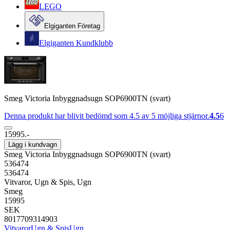
LEGO
Elgiganten Företag
Elgiganten Kundklubb
Smeg Victoria Inbyggnadsugn SOP6900TN (svart)
Denna produkt har blivit bedömd som 4.5 av 5 möjliga stjärnor.
4.5
6
15995.-
Lägg i kundvagn
Smeg Victoria Inbyggnadsugn SOP6900TN (svart)
536474
536474
Vitvaror, Ugn & Spis, Ugn
Smeg
15995
SEK
8017709314903
Vitvaror
Ugn & Spis
Ugn