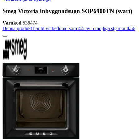
Smeg Victoria Inbyggnadsugn SOP6900TN (svart)
Varukod
536474
Denna produkt har blivit bedömd som 4.5 av 5 möjliga stjärnor.
4.5
6