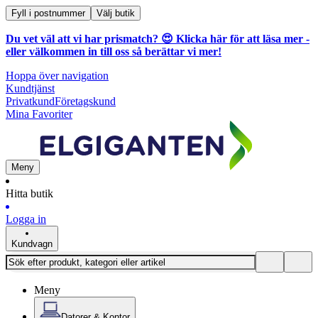
Fyll i postnummer
Välj butik
Du vet väl att vi har prismatch? 😍
Klicka här för att läsa mer
-
eller välkommen in till oss så berättar vi mer!
Hoppa över navigation
Kundtjänst
Privatkund
Företagskund
Mina Favoriter
Meny
Hitta butik
Logga in
Kundvagn
Meny
Datorer & Kontor