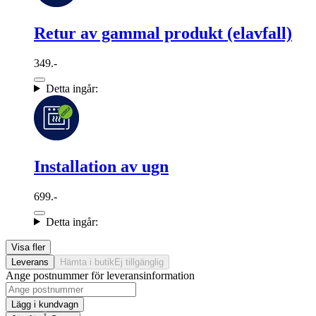
Retur av gammal produkt (elavfall)
349.-
Detta ingår:
Installation av ugn
699.-
Detta ingår:
Visa fler
Leverans
Hämta i butik
Ej tillgänglig
Ange postnummer för leveransinformation
Lägg i kundvagn