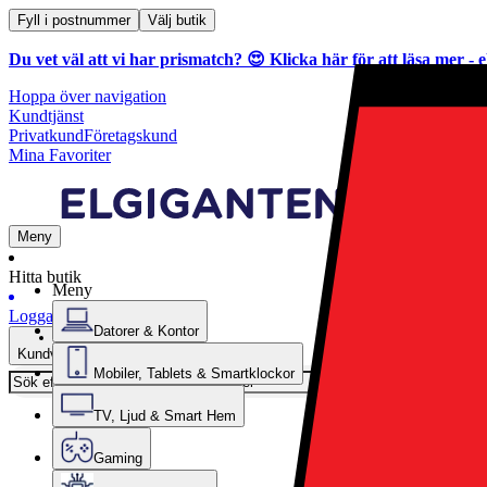
Fyll i postnummer
Välj butik
Du vet väl att vi har prismatch? 😍
Klicka här för att läsa mer
- e
Hoppa över navigation
Kundtjänst
Privatkund
Företagskund
Mina Favoriter
Meny
Hitta butik
Meny
Logga in
Datorer & Kontor
Kundvagn
Mobiler, Tablets & Smartklockor
TV, Ljud & Smart Hem
Gaming