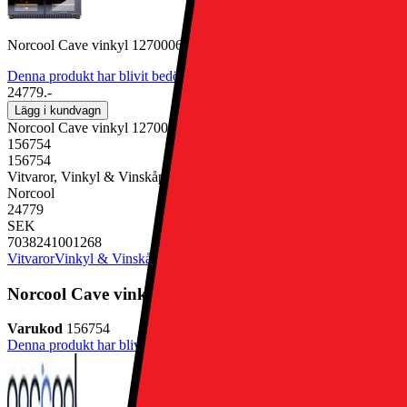
Norcool Cave vinkyl 12700065 (integrerat 46 flaskor)
Denna produkt har blivit bedömd som 2 av 5 möjliga stjärnor.
2
1
24779.-
Lägg i kundvagn
Norcool Cave vinkyl 12700065 (integrerat 46 flaskor)
156754
156754
Vitvaror, Vinkyl & Vinskåp
Norcool
24779
SEK
7038241001268
Vitvaror
Vinkyl & Vinskåp
Norcool Cave vinkyl 12700065 (integrerat 46 flaskor)
Varukod
156754
Denna produkt har blivit bedömd som 2 av 5 möjliga stjärnor.
2
1