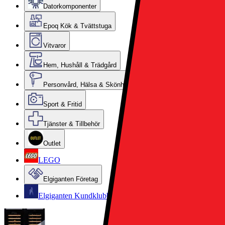
Datorkomponenter
Epoq Kök & Tvättstuga
Vitvaror
Hem, Hushåll & Trädgård
Personvård, Hälsa & Skönhet
Sport & Fritid
Tjänster & Tillbehör
Outlet
LEGO
Elgiganten Företag
Elgiganten Kundklubb