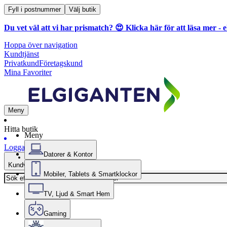
Fyll i postnummer
Välj butik
Du vet väl att vi har prismatch? 😍
Klicka här för att läsa mer
- e
Hoppa över navigation
Kundtjänst
Privatkund
Företagskund
Mina Favoriter
Meny
Hitta butik
Meny
Logga in
Datorer & Kontor
Kundvagn
Mobiler, Tablets & Smartklockor
TV, Ljud & Smart Hem
Gaming