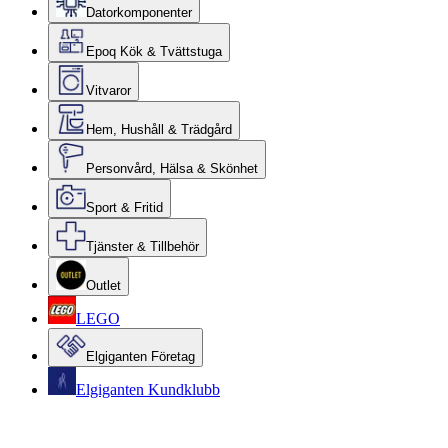
Datorkomponenter
Epoq Kök & Tvättstuga
Vitvaror
Hem, Hushåll & Trädgård
Personvård, Hälsa & Skönhet
Sport & Fritid
Tjänster & Tillbehör
Outlet
LEGO
Elgiganten Företag
Elgiganten Kundklubb