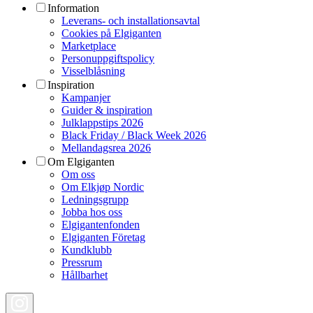
Information
Leverans- och installationsavtal
Cookies på Elgiganten
Marketplace
Personuppgiftspolicy
Visselblåsning
Inspiration
Kampanjer
Guider & inspiration
Julklappstips 2026
Black Friday / Black Week 2026
Mellandagsrea 2026
Om Elgiganten
Om oss
Om Elkjøp Nordic
Ledningsgrupp
Jobba hos oss
Elgigantenfonden
Elgiganten Företag
Kundklubb
Pressrum
Hållbarhet