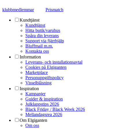
klubbmedlemmar
Prismatch
Kundtjänst
Kundtjänst
Hitta butik/varuhus
Spåra din leverans
Support via fjärrhjälp
Bluffmail m.m.
Kontakta oss
Information
Leverans- och installationsavtal
Cookies på Elgiganten
Marketplace
Personuppgiftspolicy
Visselblåsning
Inspiration
Kampanjer
Guider & inspiration
Julklappstips 2026
Black Friday / Black Week 2026
Mellandagsrea 2026
Om Elgiganten
Om oss