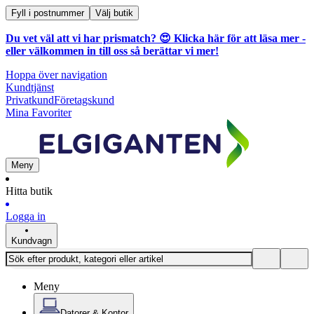
Fyll i postnummer
Välj butik
Du vet väl att vi har prismatch? 😍
Klicka här för att läsa mer
-
eller välkommen in till oss så berättar vi mer!
Hoppa över navigation
Kundtjänst
Privatkund
Företagskund
Mina Favoriter
Meny
Hitta butik
Logga in
Kundvagn
Meny
Datorer & Kontor