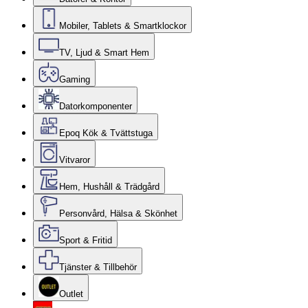
Mobiler, Tablets & Smartklockor
TV, Ljud & Smart Hem
Gaming
Datorkomponenter
Epoq Kök & Tvättstuga
Vitvaror
Hem, Hushåll & Trädgård
Personvård, Hälsa & Skönhet
Sport & Fritid
Tjänster & Tillbehör
Outlet