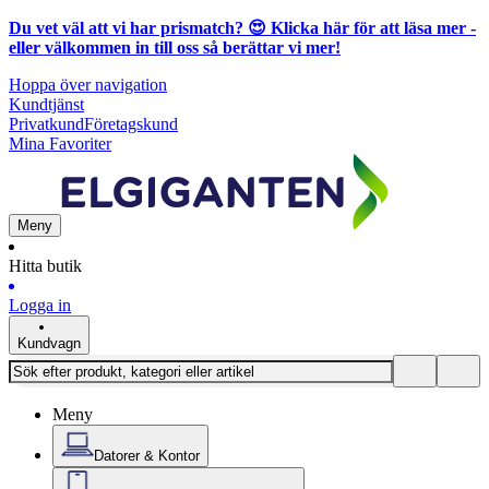
Du vet väl att vi har prismatch? 😍
Klicka här för att läsa mer
-
eller välkommen in till oss så berättar vi mer!
Hoppa över navigation
Kundtjänst
Privatkund
Företagskund
Mina Favoriter
Meny
Hitta butik
Logga in
Kundvagn
Meny
Datorer & Kontor