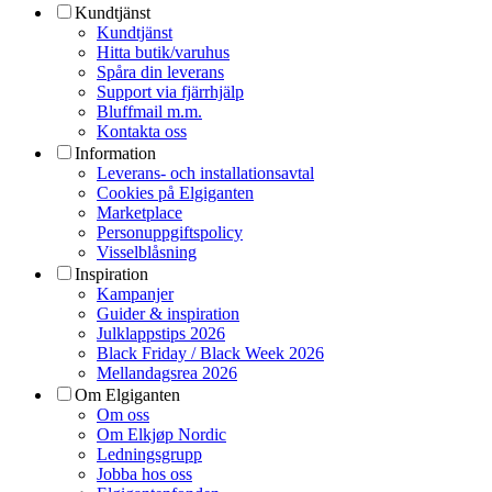
Kundtjänst
Kundtjänst
Hitta butik/varuhus
Spåra din leverans
Support via fjärrhjälp
Bluffmail m.m.
Kontakta oss
Information
Leverans- och installationsavtal
Cookies på Elgiganten
Marketplace
Personuppgiftspolicy
Visselblåsning
Inspiration
Kampanjer
Guider & inspiration
Julklappstips 2026
Black Friday / Black Week 2026
Mellandagsrea 2026
Om Elgiganten
Om oss
Om Elkjøp Nordic
Ledningsgrupp
Jobba hos oss