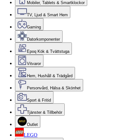
Mobiler, Tablets & Smartklockor
TV, Ljud & Smart Hem
Gaming
Datorkomponenter
Epoq Kök & Tvättstuga
Vitvaror
Hem, Hushåll & Trädgård
Personvård, Hälsa & Skönhet
Sport & Fritid
Tjänster & Tillbehör
Outlet
LEGO