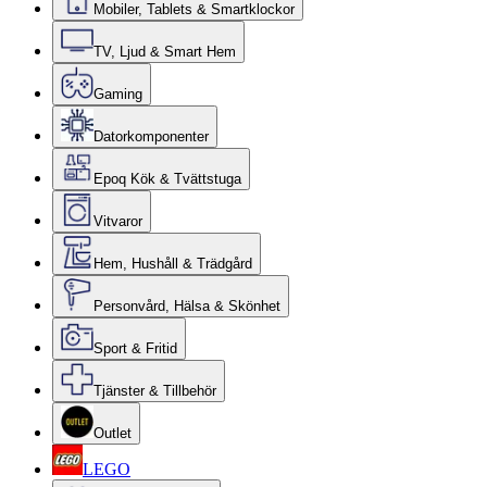
Mobiler, Tablets & Smartklockor
TV, Ljud & Smart Hem
Gaming
Datorkomponenter
Epoq Kök & Tvättstuga
Vitvaror
Hem, Hushåll & Trädgård
Personvård, Hälsa & Skönhet
Sport & Fritid
Tjänster & Tillbehör
Outlet
LEGO