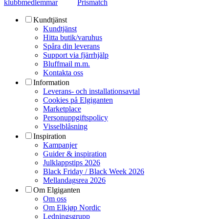
klubbmedlemmar
Prismatch
Kundtjänst
Kundtjänst
Hitta butik/varuhus
Spåra din leverans
Support via fjärrhjälp
Bluffmail m.m.
Kontakta oss
Information
Leverans- och installationsavtal
Cookies på Elgiganten
Marketplace
Personuppgiftspolicy
Visselblåsning
Inspiration
Kampanjer
Guider & inspiration
Julklappstips 2026
Black Friday / Black Week 2026
Mellandagsrea 2026
Om Elgiganten
Om oss
Om Elkjøp Nordic
Ledningsgrupp