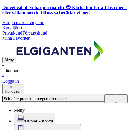
Du vet väl att vi har prismatch? 😍
Klicka här för att läsa mer
-
eller välkommen in till oss så berättar vi mer!
Hoppa över navigation
Kundtjänst
Privatkund
Företagskund
Mina Favoriter
Meny
Hitta butik
Logga in
Kundvagn
Meny
Datorer & Kontor