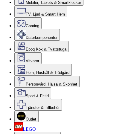
Mobiler, Tablets & Smartklockor
TV, Ljud & Smart Hem
Gaming
Datorkomponenter
Epoq Kök & Tvättstuga
Vitvaror
Hem, Hushåll & Trädgård
Personvård, Hälsa & Skönhet
Sport & Fritid
Tjänster & Tillbehör
Outlet
LEGO