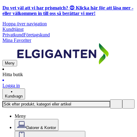
Du vet väl att vi har prismatch? 😍
Klicka här för att läsa mer
-
eller välkommen in till oss så berättar vi mer!
Hoppa över navigation
Kundtjänst
Privatkund
Företagskund
Mina Favoriter
Meny
Hitta butik
Logga in
Kundvagn
Meny
Datorer & Kontor