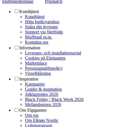
klubbmedlemmar
Prismatch
Kundtjänst
Kundtjänst
Hitta butik/varuhus
Spåra din leverans
Support via fjärrhjälp
Bluffmail m.m.
Kontakta oss
Information
Leverans- och installationsavtal
Cookies på Elgiganten
Marketplace
Personuppgiftspolicy
Visselblåsning
Inspiration
Kampanjer
Guider & inspiration
Julklappstips 2026
Black Friday / Black Week 2026
Mellandagsrea 2026
Om Elgiganten
Om oss
Om Elkjøp Nordic
Ledningsgrupp