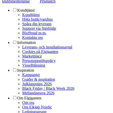
klubbmedlemmar
Prismatch
Kundtjänst
Kundtjänst
Hitta butik/varuhus
Spåra din leverans
Support via fjärrhjälp
Bluffmail m.m.
Kontakta oss
Information
Leverans- och installationsavtal
Cookies på Elgiganten
Marketplace
Personuppgiftspolicy
Visselblåsning
Inspiration
Kampanjer
Guider & inspiration
Julklappstips 2026
Black Friday / Black Week 2026
Mellandagsrea 2026
Om Elgiganten
Om oss
Om Elkjøp Nordic
Ledningsgrupp