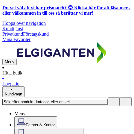
Du vet väl att vi har prismatch? 😍
Klicka här för att läsa mer
-
eller välkommen in till oss så berättar vi mer!
Hoppa över navigation
Kundtjänst
Privatkund
Företagskund
Mina Favoriter
Meny
Hitta butik
Logga in
Kundvagn
Meny
Datorer & Kontor