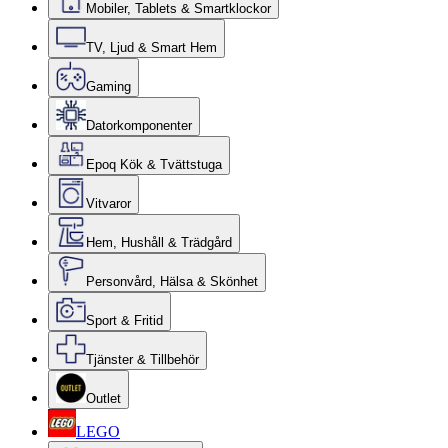
Mobiler, Tablets & Smartklockor
TV, Ljud & Smart Hem
Gaming
Datorkomponenter
Epoq Kök & Tvättstuga
Vitvaror
Hem, Hushåll & Trädgård
Personvård, Hälsa & Skönhet
Sport & Fritid
Tjänster & Tillbehör
Outlet
LEGO