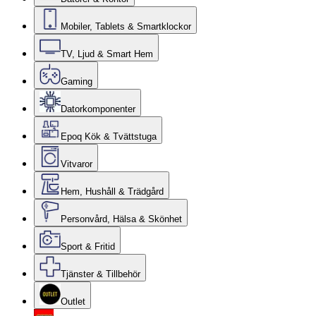
Mobiler, Tablets & Smartklockor
TV, Ljud & Smart Hem
Gaming
Datorkomponenter
Epoq Kök & Tvättstuga
Vitvaror
Hem, Hushåll & Trädgård
Personvård, Hälsa & Skönhet
Sport & Fritid
Tjänster & Tillbehör
Outlet