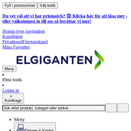
Fyll i postnummer
Välj butik
Du vet väl att vi har prismatch? 😍
Klicka här för att läsa mer
-
eller välkommen in till oss så berättar vi mer!
Hoppa över navigation
Kundtjänst
Privatkund
Företagskund
Mina Favoriter
Meny
Hitta butik
Logga in
Kundvagn
Meny
Datorer & Kontor