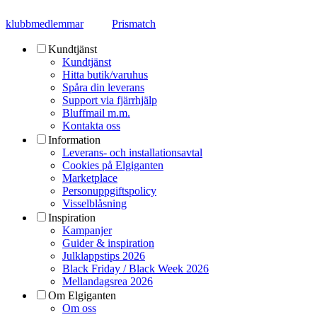
klubbmedlemmar
Prismatch
Kundtjänst
Kundtjänst
Hitta butik/varuhus
Spåra din leverans
Support via fjärrhjälp
Bluffmail m.m.
Kontakta oss
Information
Leverans- och installationsavtal
Cookies på Elgiganten
Marketplace
Personuppgiftspolicy
Visselblåsning
Inspiration
Kampanjer
Guider & inspiration
Julklappstips 2026
Black Friday / Black Week 2026
Mellandagsrea 2026
Om Elgiganten
Om oss