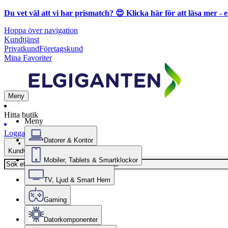
Du vet väl att vi har prismatch? 😍
Klicka här för att läsa mer
- e
Hoppa över navigation
Kundtjänst
Privatkund
Företagskund
Mina Favoriter
Meny
Hitta butik
Meny
Logga in
Datorer & Kontor
Kundvagn
Mobiler, Tablets & Smartklockor
TV, Ljud & Smart Hem
Gaming
Datorkomponenter