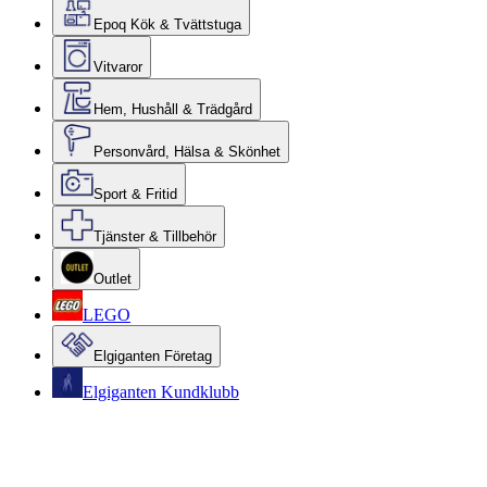
Epoq Kök & Tvättstuga
Vitvaror
Hem, Hushåll & Trädgård
Personvård, Hälsa & Skönhet
Sport & Fritid
Tjänster & Tillbehör
Outlet
LEGO
Elgiganten Företag
Elgiganten Kundklubb