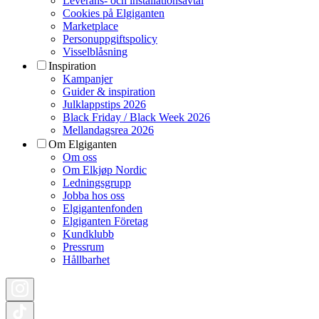
Leverans- och installationsavtal
Cookies på Elgiganten
Marketplace
Personuppgiftspolicy
Visselblåsning
Inspiration
Kampanjer
Guider & inspiration
Julklappstips 2026
Black Friday / Black Week 2026
Mellandagsrea 2026
Om Elgiganten
Om oss
Om Elkjøp Nordic
Ledningsgrupp
Jobba hos oss
Elgigantenfonden
Elgiganten Företag
Kundklubb
Pressrum
Hållbarhet