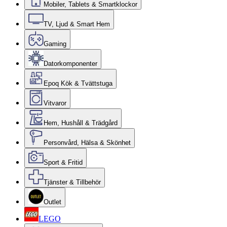
Mobiler, Tablets & Smartklockor
TV, Ljud & Smart Hem
Gaming
Datorkomponenter
Epoq Kök & Tvättstuga
Vitvaror
Hem, Hushåll & Trädgård
Personvård, Hälsa & Skönhet
Sport & Fritid
Tjänster & Tillbehör
Outlet
LEGO