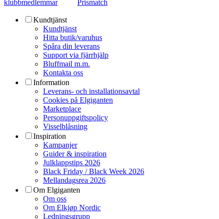
klubbmedlemmar
Prismatch
Kundtjänst
Kundtjänst
Hitta butik/varuhus
Spåra din leverans
Support via fjärrhjälp
Bluffmail m.m.
Kontakta oss
Information
Leverans- och installationsavtal
Cookies på Elgiganten
Marketplace
Personuppgiftspolicy
Visselblåsning
Inspiration
Kampanjer
Guider & inspiration
Julklappstips 2026
Black Friday / Black Week 2026
Mellandagsrea 2026
Om Elgiganten
Om oss
Om Elkjøp Nordic
Ledningsgrupp