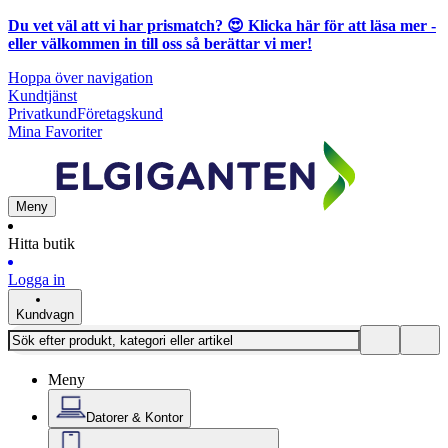
Du vet väl att vi har prismatch? 😍
Klicka här för att läsa mer
-
eller välkommen in till oss så berättar vi mer!
Hoppa över navigation
Kundtjänst
Privatkund
Företagskund
Mina Favoriter
Meny
Hitta butik
Logga in
Kundvagn
Meny
Datorer & Kontor