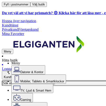
Fyll i postnummer
Välj butik
Du vet väl att vi har prismatch? 😍
Klicka här för att läsa mer
- e
Hoppa över navigation
Kundtjänst
Privatkund
Företagskund
Mina Favoriter
Meny
Hitta butik
Meny
Logga in
Datorer & Kontor
Kundvagn
Mobiler, Tablets & Smartklockor
TV, Ljud & Smart Hem
Gaming