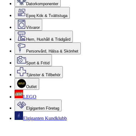
Datorkomponenter
Epoq Kök & Tvättstuga
Vitvaror
Hem, Hushåll & Trädgård
Personvård, Hälsa & Skönhet
Sport & Fritid
Tjänster & Tillbehör
Outlet
LEGO
Elgiganten Företag
Elgiganten Kundklubb