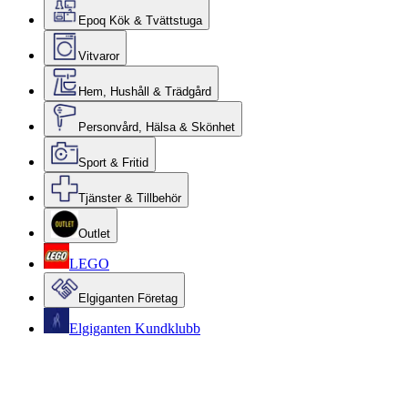
Epoq Kök & Tvättstuga
Vitvaror
Hem, Hushåll & Trädgård
Personvård, Hälsa & Skönhet
Sport & Fritid
Tjänster & Tillbehör
Outlet
LEGO
Elgiganten Företag
Elgiganten Kundklubb