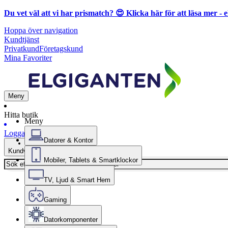
Du vet väl att vi har prismatch? 😍
Klicka här för att läsa mer
- e
Hoppa över navigation
Kundtjänst
Privatkund
Företagskund
Mina Favoriter
Meny
Hitta butik
Meny
Logga in
Datorer & Kontor
Kundvagn
Mobiler, Tablets & Smartklockor
TV, Ljud & Smart Hem
Gaming
Datorkomponenter