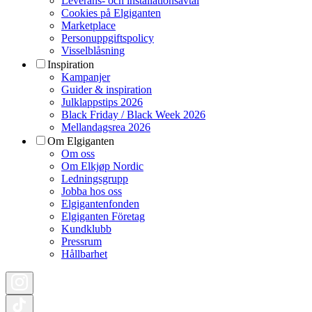
Leverans- och installationsavtal
Cookies på Elgiganten
Marketplace
Personuppgiftspolicy
Visselblåsning
Inspiration
Kampanjer
Guider & inspiration
Julklappstips 2026
Black Friday / Black Week 2026
Mellandagsrea 2026
Om Elgiganten
Om oss
Om Elkjøp Nordic
Ledningsgrupp
Jobba hos oss
Elgigantenfonden
Elgiganten Företag
Kundklubb
Pressrum
Hållbarhet