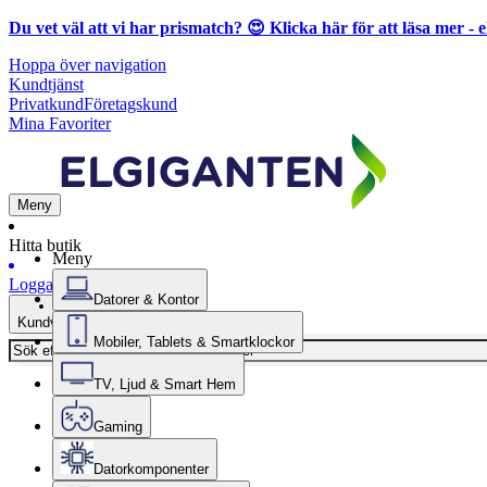
Du vet väl att vi har prismatch? 😍
Klicka här för att läsa mer
- e
Hoppa över navigation
Kundtjänst
Privatkund
Företagskund
Mina Favoriter
Meny
Hitta butik
Meny
Logga in
Datorer & Kontor
Kundvagn
Mobiler, Tablets & Smartklockor
TV, Ljud & Smart Hem
Gaming
Datorkomponenter