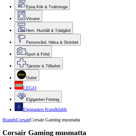
Epoq Kök & Tvättstuga
Vitvaror
Hem, Hushåll & Trädgård
Personvård, Hälsa & Skönhet
Sport & Fritid
Tjänster & Tillbehör
Outlet
LEGO
Elgiganten Företag
Elgiganten Kundklubb
Brands
Corsair
Corsair Gaming musmatta
Corsair Gaming musmatta