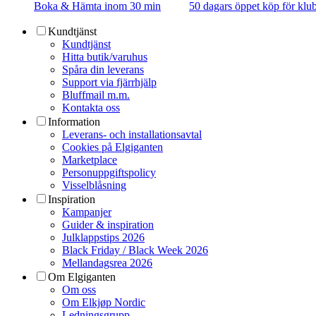
Boka & Hämta inom 30 min
50 dagars öppet köp för k
Kundtjänst
Kundtjänst
Hitta butik/varuhus
Spåra din leverans
Support via fjärrhjälp
Bluffmail m.m.
Kontakta oss
Information
Leverans- och installationsavtal
Cookies på Elgiganten
Marketplace
Personuppgiftspolicy
Visselblåsning
Inspiration
Kampanjer
Guider & inspiration
Julklappstips 2026
Black Friday / Black Week 2026
Mellandagsrea 2026
Om Elgiganten
Om oss
Om Elkjøp Nordic
Ledningsgrupp