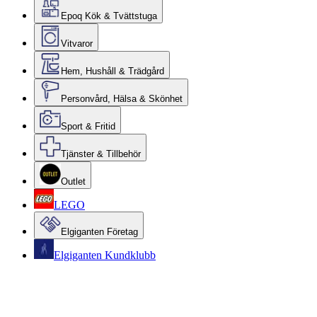
Epoq Kök & Tvättstuga
Vitvaror
Hem, Hushåll & Trädgård
Personvård, Hälsa & Skönhet
Sport & Fritid
Tjänster & Tillbehör
Outlet
LEGO
Elgiganten Företag
Elgiganten Kundklubb