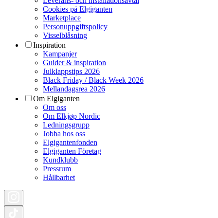
Leverans- och installationsavtal
Cookies på Elgiganten
Marketplace
Personuppgiftspolicy
Visselblåsning
Inspiration
Kampanjer
Guider & inspiration
Julklappstips 2026
Black Friday / Black Week 2026
Mellandagsrea 2026
Om Elgiganten
Om oss
Om Elkjøp Nordic
Ledningsgrupp
Jobba hos oss
Elgigantenfonden
Elgiganten Företag
Kundklubb
Pressrum
Hållbarhet