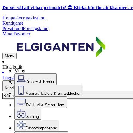
Du vet väl att vi har prismatch? 😍
Klicka här för att läsa mer
- e
Hoppa över navigation
Kundtjänst
Privatkund
Företagskund
Mina Favoriter
Meny
Hitta butik
Meny
Logga in
Datorer & Kontor
Kundvagn
Mobiler, Tablets & Smartklockor
TV, Ljud & Smart Hem
Gaming
Datorkomponenter