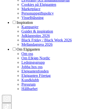
Leverans- och installationsavtal
Cookies på Elgiganten
Marketplace
Personuppgiftspolicy
Visselblåsning
Inspiration
Kampanjer
Guider & inspiration
Julklappstips 2026
Black Friday / Black Week 2026
Mellandagsrea 2026
Om Elgiganten
Om oss
Om Elkjøp Nordic
Ledningsgrupp
Jobba hos oss
Elgigantenfonden
Elgiganten Företag
Kundklubb
Pressrum
Hållbarhet