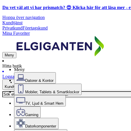
Du vet väl att vi har prismatch? 😍
Klicka här för att läsa mer
- e
Hoppa över navigation
Kundtjänst
Privatkund
Företagskund
Mina Favoriter
Meny
Hitta butik
Meny
Logga in
Datorer & Kontor
Kundvagn
Mobiler, Tablets & Smartklockor
TV, Ljud & Smart Hem
Gaming
Datorkomponenter