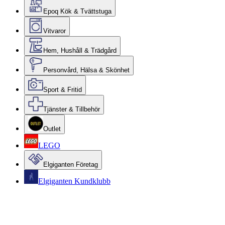
Epoq Kök & Tvättstuga
Vitvaror
Hem, Hushåll & Trädgård
Personvård, Hälsa & Skönhet
Sport & Fritid
Tjänster & Tillbehör
Outlet
LEGO
Elgiganten Företag
Elgiganten Kundklubb