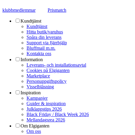
klubbmedlemmar
Prismatch
Kundtjänst
Kundtjänst
Hitta butik/varuhus
Spåra din leverans
Support via fjärrhjälp
Bluffmail m.m.
Kontakta oss
Information
Leverans- och installationsavtal
Cookies på Elgiganten
Marketplace
Personuppgiftspolicy
Visselblåsning
Inspiration
Kampanjer
Guider & inspiration
Julklappstips 2026
Black Friday / Black Week 2026
Mellandagsrea 2026
Om Elgiganten
Om oss