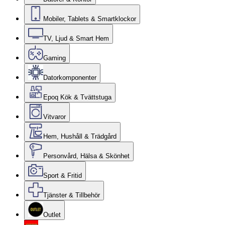
Mobiler, Tablets & Smartklockor
TV, Ljud & Smart Hem
Gaming
Datorkomponenter
Epoq Kök & Tvättstuga
Vitvaror
Hem, Hushåll & Trädgård
Personvård, Hälsa & Skönhet
Sport & Fritid
Tjänster & Tillbehör
Outlet