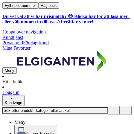
Fyll i postnummer
Välj butik
Du vet väl att vi har prismatch? 😍
Klicka här för att läsa mer
-
eller välkommen in till oss så berättar vi mer!
Hoppa över navigation
Kundtjänst
Privatkund
Företagskund
Mina Favoriter
Meny
Hitta butik
Logga in
Kundvagn
Meny
Datorer & Kontor