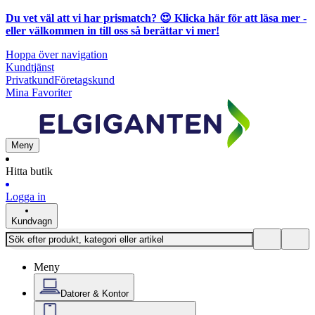
Du vet väl att vi har prismatch? 😍
Klicka här för att läsa mer
-
eller välkommen in till oss så berättar vi mer!
Hoppa över navigation
Kundtjänst
Privatkund
Företagskund
Mina Favoriter
Meny
Hitta butik
Logga in
Kundvagn
Meny
Datorer & Kontor