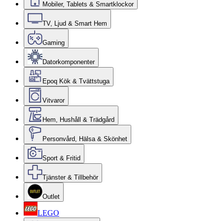
Mobiler, Tablets & Smartklockor
TV, Ljud & Smart Hem
Gaming
Datorkomponenter
Epoq Kök & Tvättstuga
Vitvaror
Hem, Hushåll & Trädgård
Personvård, Hälsa & Skönhet
Sport & Fritid
Tjänster & Tillbehör
Outlet
LEGO