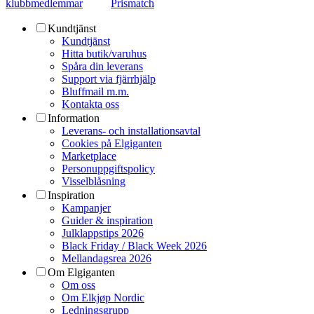
klubbmedlemmar
Prismatch
Kundtjänst
Kundtjänst
Hitta butik/varuhus
Spåra din leverans
Support via fjärrhjälp
Bluffmail m.m.
Kontakta oss
Information
Leverans- och installationsavtal
Cookies på Elgiganten
Marketplace
Personuppgiftspolicy
Visselblåsning
Inspiration
Kampanjer
Guider & inspiration
Julklappstips 2026
Black Friday / Black Week 2026
Mellandagsrea 2026
Om Elgiganten
Om oss
Om Elkjøp Nordic
Ledningsgrupp