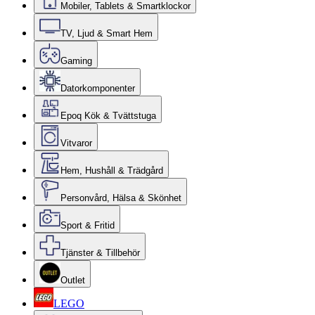
Mobiler, Tablets & Smartklockor
TV, Ljud & Smart Hem
Gaming
Datorkomponenter
Epoq Kök & Tvättstuga
Vitvaror
Hem, Hushåll & Trädgård
Personvård, Hälsa & Skönhet
Sport & Fritid
Tjänster & Tillbehör
Outlet
LEGO