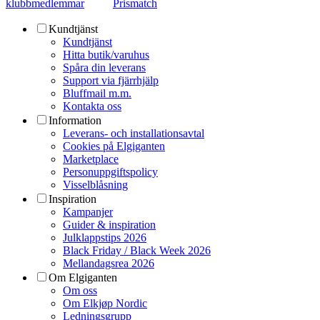
klubbmedlemmar
Prismatch
Kundtjänst
Kundtjänst
Hitta butik/varuhus
Spåra din leverans
Support via fjärrhjälp
Bluffmail m.m.
Kontakta oss
Information
Leverans- och installationsavtal
Cookies på Elgiganten
Marketplace
Personuppgiftspolicy
Visselblåsning
Inspiration
Kampanjer
Guider & inspiration
Julklappstips 2026
Black Friday / Black Week 2026
Mellandagsrea 2026
Om Elgiganten
Om oss
Om Elkjøp Nordic
Ledningsgrupp