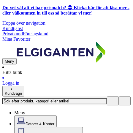
Du vet väl att vi har prismatch? 😍
Klicka här för att läsa mer
-
eller välkommen in till oss så berättar vi mer!
Hoppa över navigation
Kundtjänst
Privatkund
Företagskund
Mina Favoriter
Meny
Hitta butik
Logga in
Kundvagn
Meny
Datorer & Kontor