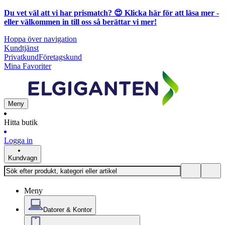
Du vet väl att vi har prismatch? 😍
Klicka här för att läsa mer
-
eller välkommen in till oss så berättar vi mer!
Hoppa över navigation
Kundtjänst
Privatkund
Företagskund
Mina Favoriter
Meny
Hitta butik
Logga in
Kundvagn
Meny
Datorer & Kontor