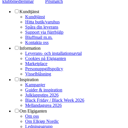
klubbmedlemmar
Prismatch
Kundtjänst
Kundtjänst
Hitta butik/varuhus
Spåra din leverans
Support via fjärrhjälp
Bluffmail m.m.
Kontakta oss
Information
Leverans- och installationsavtal
Cookies på Elgiganten
Marketplace
Personuppgiftspolicy
Visselblåsning
Inspiration
Kampanjer
Guider & inspiration
Julklappstips 2026
Black Friday / Black Week 2026
Mellandagsrea 2026
Om Elgiganten
Om oss
Om Elkjøp Nordic
Ledningsgrupp