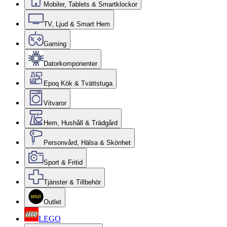
Mobiler, Tablets & Smartklockor
TV, Ljud & Smart Hem
Gaming
Datorkomponenter
Epoq Kök & Tvättstuga
Vitvaror
Hem, Hushåll & Trädgård
Personvård, Hälsa & Skönhet
Sport & Fritid
Tjänster & Tillbehör
Outlet
LEGO