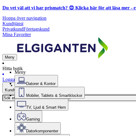
Du vet väl att vi har prismatch? 😍
Klicka här för att läsa mer
- e
Hoppa över navigation
Kundtjänst
Privatkund
Företagskund
Mina Favoriter
Meny
Hitta butik
Meny
Logga in
Datorer & Kontor
Kundvagn
Mobiler, Tablets & Smartklockor
TV, Ljud & Smart Hem
Gaming
Datorkomponenter