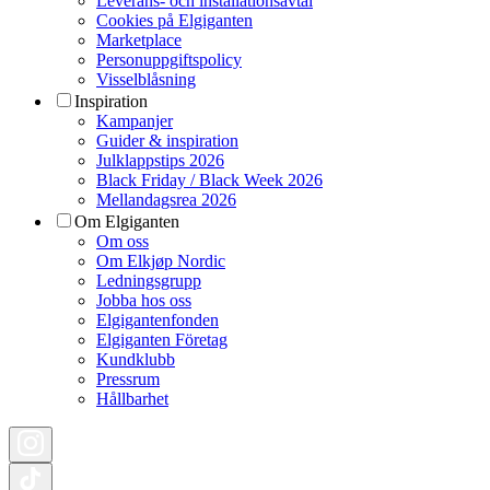
Leverans- och installationsavtal
Cookies på Elgiganten
Marketplace
Personuppgiftspolicy
Visselblåsning
Inspiration
Kampanjer
Guider & inspiration
Julklappstips 2026
Black Friday / Black Week 2026
Mellandagsrea 2026
Om Elgiganten
Om oss
Om Elkjøp Nordic
Ledningsgrupp
Jobba hos oss
Elgigantenfonden
Elgiganten Företag
Kundklubb
Pressrum
Hållbarhet