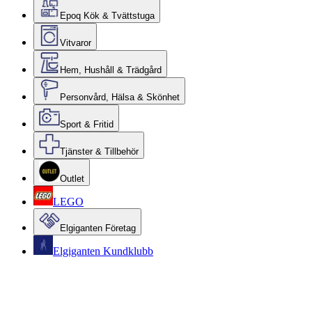
Epoq Kök & Tvättstuga
Vitvaror
Hem, Hushåll & Trädgård
Personvård, Hälsa & Skönhet
Sport & Fritid
Tjänster & Tillbehör
Outlet
LEGO
Elgiganten Företag
Elgiganten Kundklubb