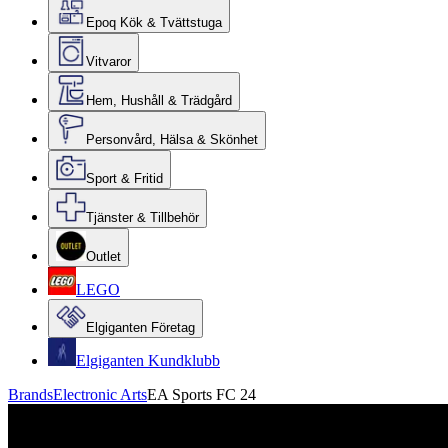
Epoq Kök & Tvättstuga
Vitvaror
Hem, Hushåll & Trädgård
Personvård, Hälsa & Skönhet
Sport & Fritid
Tjänster & Tillbehör
Outlet
LEGO
Elgiganten Företag
Elgiganten Kundklubb
Brands
Electronic Arts
EA Sports FC 24