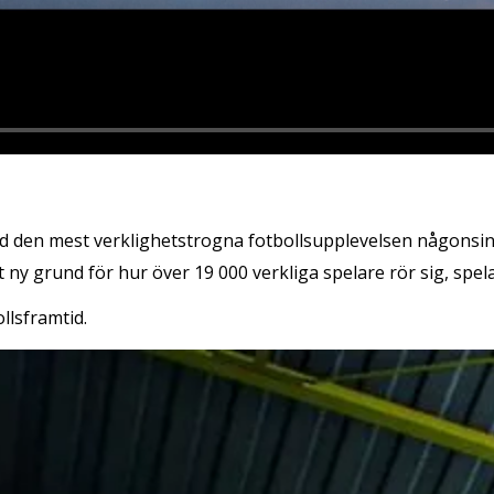
d den mest verklighetstrogna fotbollsupplevelsen någonsin
ny grund för hur över 19 000 verkliga spelare rör sig, spela
llsframtid.