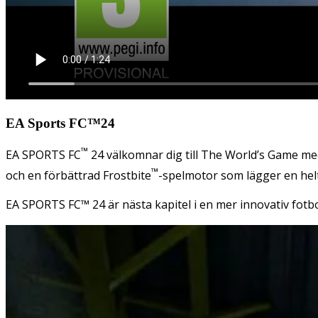
EA Sports FC™24
™
EA SPORTS FC
24 välkomnar dig till The World’s Game me
™
och en förbättrad Frostbite
-spelmotor som lägger en helt 
EA SPORTS FC™ 24 är nästa kapitel i en mer innovativ fotbo