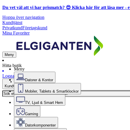
Du vet väl att vi har prismatch? 😍
Klicka här för att läsa mer
- e
Hoppa över navigation
Kundtjänst
Privatkund
Företagskund
Mina Favoriter
Meny
Hitta butik
Meny
Logga in
Datorer & Kontor
Kundvagn
Mobiler, Tablets & Smartklockor
TV, Ljud & Smart Hem
Gaming
Datorkomponenter