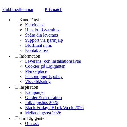
klubbmedlemmar
Prismatch
Kundtjänst
Kundtjänst
Hitta butik/varuhus
Spåra din leverans
Support via fjärrhjälp
Bluffmail m.m.
Kontakta oss
Information
Leverans- och installationsavtal
Cookies på Elgiganten
Marketplace
Personuppgiftspolicy
Visselblåsning
Inspiration
Kampanjer
Guider & inspiration
Julklappstips 2026
Black Friday / Black Week 2026
Mellandagsrea 2026
Om Elgiganten
Om oss