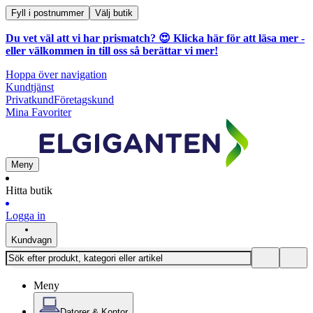
Fyll i postnummer
Välj butik
Du vet väl att vi har prismatch? 😍
Klicka här för att läsa mer
-
eller välkommen in till oss så berättar vi mer!
Hoppa över navigation
Kundtjänst
Privatkund
Företagskund
Mina Favoriter
Meny
Hitta butik
Logga in
Kundvagn
Meny
Datorer & Kontor