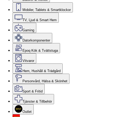
Mobiler, Tablets & Smartklockor
TV, Ljud & Smart Hem
Gaming
Datorkomponenter
Epoq Kök & Tvättstuga
Vitvaror
Hem, Hushåll & Trädgård
Personvård, Hälsa & Skönhet
Sport & Fritid
Tjänster & Tillbehör
Outlet