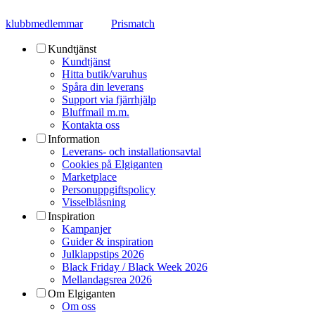
klubbmedlemmar
Prismatch
Kundtjänst
Kundtjänst
Hitta butik/varuhus
Spåra din leverans
Support via fjärrhjälp
Bluffmail m.m.
Kontakta oss
Information
Leverans- och installationsavtal
Cookies på Elgiganten
Marketplace
Personuppgiftspolicy
Visselblåsning
Inspiration
Kampanjer
Guider & inspiration
Julklappstips 2026
Black Friday / Black Week 2026
Mellandagsrea 2026
Om Elgiganten
Om oss