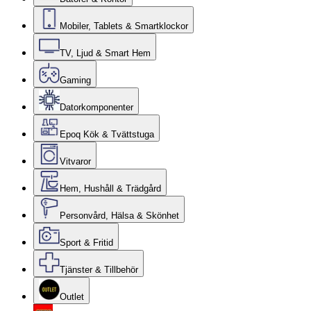
Mobiler, Tablets & Smartklockor
TV, Ljud & Smart Hem
Gaming
Datorkomponenter
Epoq Kök & Tvättstuga
Vitvaror
Hem, Hushåll & Trädgård
Personvård, Hälsa & Skönhet
Sport & Fritid
Tjänster & Tillbehör
Outlet