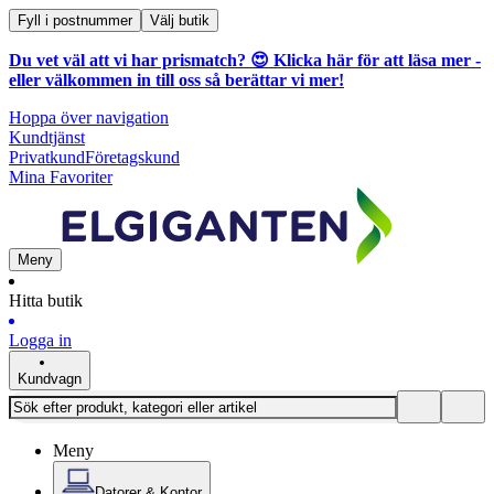
Fyll i postnummer
Välj butik
Du vet väl att vi har prismatch? 😍
Klicka här för att läsa mer
-
eller välkommen in till oss så berättar vi mer!
Hoppa över navigation
Kundtjänst
Privatkund
Företagskund
Mina Favoriter
Meny
Hitta butik
Logga in
Kundvagn
Meny
Datorer & Kontor