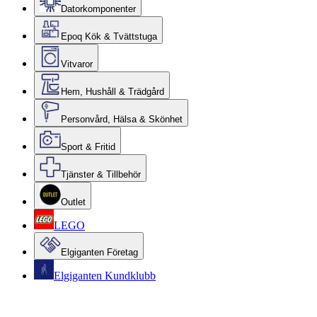
Datorkomponenter
Epoq Kök & Tvättstuga
Vitvaror
Hem, Hushåll & Trädgård
Personvård, Hälsa & Skönhet
Sport & Fritid
Tjänster & Tillbehör
Outlet
LEGO
Elgiganten Företag
Elgiganten Kundklubb