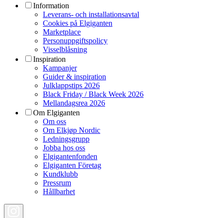
Information
Leverans- och installationsavtal
Cookies på Elgiganten
Marketplace
Personuppgiftspolicy
Visselblåsning
Inspiration
Kampanjer
Guider & inspiration
Julklappstips 2026
Black Friday / Black Week 2026
Mellandagsrea 2026
Om Elgiganten
Om oss
Om Elkjøp Nordic
Ledningsgrupp
Jobba hos oss
Elgigantenfonden
Elgiganten Företag
Kundklubb
Pressrum
Hållbarhet