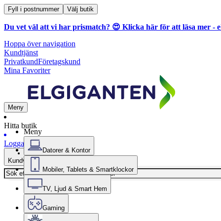
Fyll i postnummer
Välj butik
Du vet väl att vi har prismatch? 😍
Klicka här för att läsa mer
- e
Hoppa över navigation
Kundtjänst
Privatkund
Företagskund
Mina Favoriter
Meny
Hitta butik
Meny
Logga in
Datorer & Kontor
Kundvagn
Mobiler, Tablets & Smartklockor
TV, Ljud & Smart Hem
Gaming