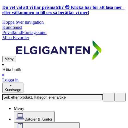
Du vet väl att vi har prismatch? 😍
Klicka här för att läsa mer
-
eller välkommen in till oss så berättar vi mer!
Hoppa över navigation
Kundtjänst
Privatkund
Företagskund
Mina Favoriter
Meny
Hitta butik
Logga in
Kundvagn
Meny
Datorer & Kontor