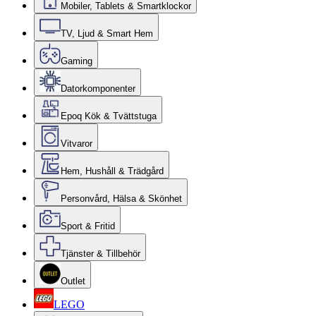
Mobiler, Tablets & Smartklockor
TV, Ljud & Smart Hem
Gaming
Datorkomponenter
Epoq Kök & Tvättstuga
Vitvaror
Hem, Hushåll & Trädgård
Personvård, Hälsa & Skönhet
Sport & Fritid
Tjänster & Tillbehör
Outlet
LEGO