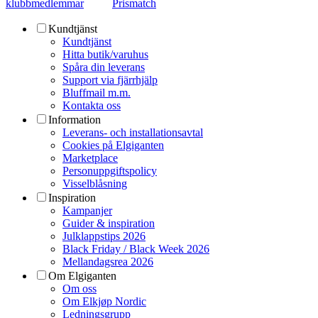
klubbmedlemmar
Prismatch
Kundtjänst
Kundtjänst
Hitta butik/varuhus
Spåra din leverans
Support via fjärrhjälp
Bluffmail m.m.
Kontakta oss
Information
Leverans- och installationsavtal
Cookies på Elgiganten
Marketplace
Personuppgiftspolicy
Visselblåsning
Inspiration
Kampanjer
Guider & inspiration
Julklappstips 2026
Black Friday / Black Week 2026
Mellandagsrea 2026
Om Elgiganten
Om oss
Om Elkjøp Nordic
Ledningsgrupp