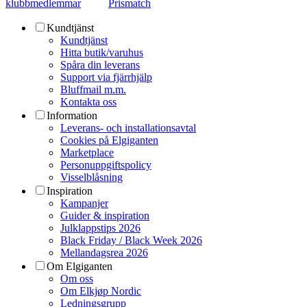
klubbmedlemmar
Prismatch
Kundtjänst
Kundtjänst
Hitta butik/varuhus
Spåra din leverans
Support via fjärrhjälp
Bluffmail m.m.
Kontakta oss
Information
Leverans- och installationsavtal
Cookies på Elgiganten
Marketplace
Personuppgiftspolicy
Visselblåsning
Inspiration
Kampanjer
Guider & inspiration
Julklappstips 2026
Black Friday / Black Week 2026
Mellandagsrea 2026
Om Elgiganten
Om oss
Om Elkjøp Nordic
Ledningsgrupp