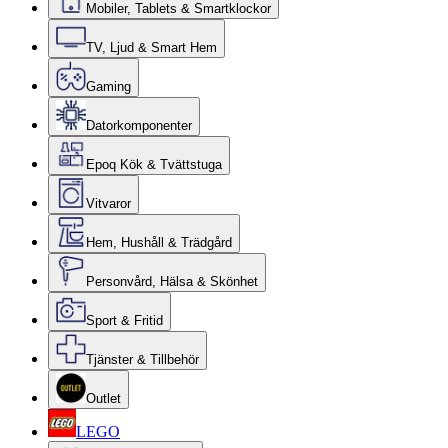
Mobiler, Tablets & Smartklockor
TV, Ljud & Smart Hem
Gaming
Datorkomponenter
Epoq Kök & Tvättstuga
Vitvaror
Hem, Hushåll & Trädgård
Personvård, Hälsa & Skönhet
Sport & Fritid
Tjänster & Tillbehör
Outlet
LEGO