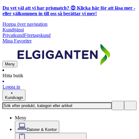
Du vet väl att vi har prismatch? 😍
Klicka här för att läsa mer
-
eller välkommen in till oss så berättar vi mer!
Hoppa över navigation
Kundtjänst
Privatkund
Företagskund
Mina Favoriter
Meny
Hitta butik
Logga in
Kundvagn
Meny
Datorer & Kontor