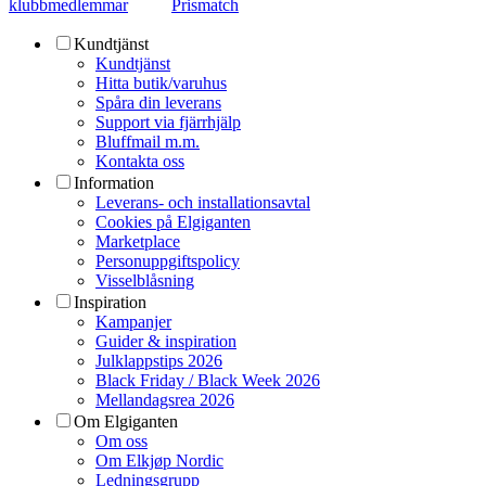
klubbmedlemmar
Prismatch
Kundtjänst
Kundtjänst
Hitta butik/varuhus
Spåra din leverans
Support via fjärrhjälp
Bluffmail m.m.
Kontakta oss
Information
Leverans- och installationsavtal
Cookies på Elgiganten
Marketplace
Personuppgiftspolicy
Visselblåsning
Inspiration
Kampanjer
Guider & inspiration
Julklappstips 2026
Black Friday / Black Week 2026
Mellandagsrea 2026
Om Elgiganten
Om oss
Om Elkjøp Nordic
Ledningsgrupp