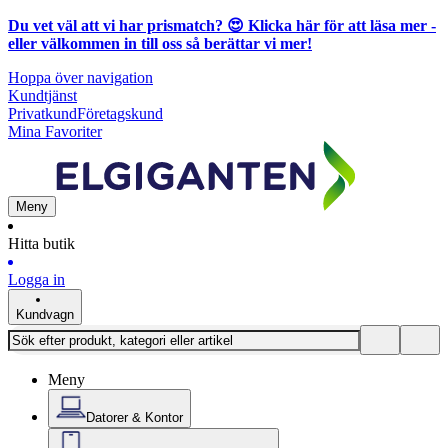
Du vet väl att vi har prismatch? 😍
Klicka här för att läsa mer
-
eller välkommen in till oss så berättar vi mer!
Hoppa över navigation
Kundtjänst
Privatkund
Företagskund
Mina Favoriter
Meny
Hitta butik
Logga in
Kundvagn
Meny
Datorer & Kontor