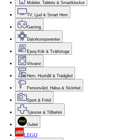
Mobiler, Tablets & Smartklockor
TV, Ljud & Smart Hem
Gaming
Datorkomponenter
Epoq Kök & Tvättstuga
Vitvaror
Hem, Hushåll & Trädgård
Personvård, Hälsa & Skönhet
Sport & Fritid
Tjänster & Tillbehör
Outlet
LEGO