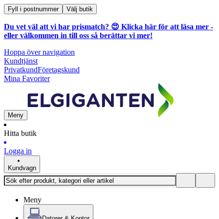
Fyll i postnummer
Välj butik
Du vet väl att vi har prismatch? 😍
Klicka här för att läsa mer
-
eller välkommen in till oss så berättar vi mer!
Hoppa över navigation
Kundtjänst
Privatkund
Företagskund
Mina Favoriter
Meny
Hitta butik
Logga in
Kundvagn
Meny
Datorer & Kontor