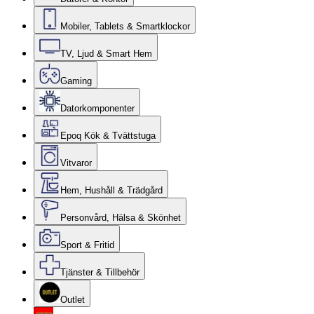
Mobiler, Tablets & Smartklockor
TV, Ljud & Smart Hem
Gaming
Datorkomponenter
Epoq Kök & Tvättstuga
Vitvaror
Hem, Hushåll & Trädgård
Personvård, Hälsa & Skönhet
Sport & Fritid
Tjänster & Tillbehör
Outlet