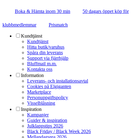
Boka & Hämta inom 30 min
50 dagars öppet köp för
klubbmedlemmar
Prismatch
Kundtjänst
Kundtjänst
Hitta butik/varuhus
Spåra din leverans
Support via fjärrhjälp
Bluffmail m.m.
Kontakta oss
Information
Leverans- och installationsavtal
Cookies på Elgiganten
Marketplace
Personuppgiftspolicy
Visselblåsning
Inspiration
Kampanjer
Guider & inspiration
Julklappstips 2026
Black Friday / Black Week 2026
Mellandagsrea 2026